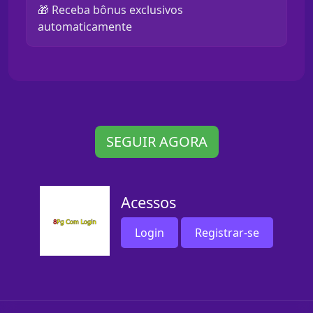
🎁 Receba bônus exclusivos
automaticamente
SEGUIR AGORA
Acessos
Login
Registrar-se