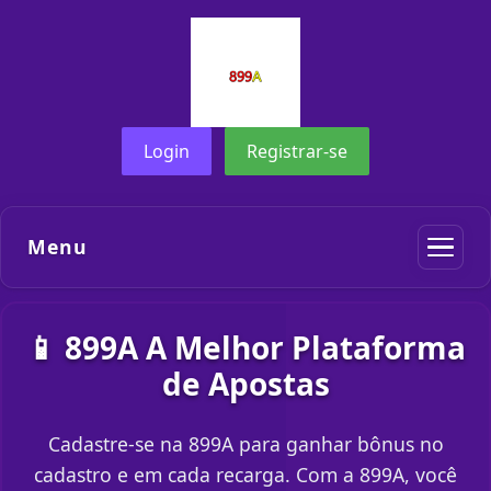
Login
Registrar-se
Menu
📱 899A A Melhor Plataforma
de Apostas
Cadastre-se na 899A para ganhar bônus no
cadastro e em cada recarga. Com a 899A, você