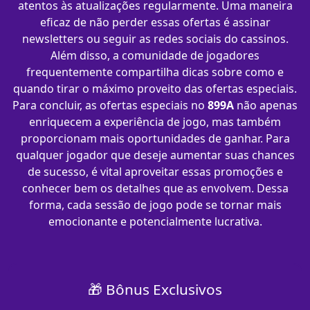
atentos às atualizações regularmente. Uma maneira
eficaz de não perder essas ofertas é assinar
newsletters ou seguir as redes sociais do cassinos.
Além disso, a comunidade de jogadores
frequentemente compartilha dicas sobre como e
quando tirar o máximo proveito das ofertas especiais.
Para concluir, as ofertas especiais no
899A
não apenas
enriquecem a experiência de jogo, mas também
proporcionam mais oportunidades de ganhar. Para
qualquer jogador que deseje aumentar suas chances
de sucesso, é vital aproveitar essas promoções e
conhecer bem os detalhes que as envolvem. Dessa
forma, cada sessão de jogo pode se tornar mais
emocionante e potencialmente lucrativa.
🎁 Bônus Exclusivos