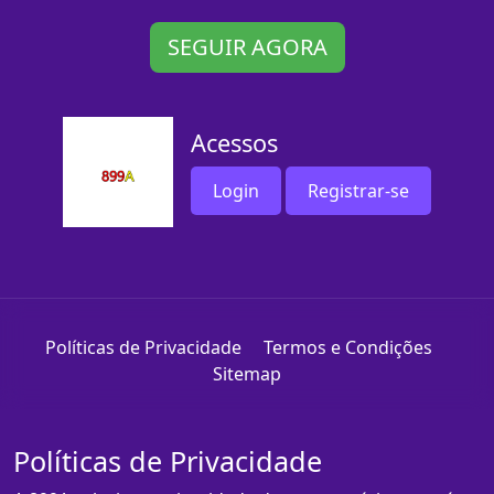
SEGUIR AGORA
Acessos
Login
Registrar-se
Políticas de Privacidade
Termos e Condições
Sitemap
Políticas de Privacidade