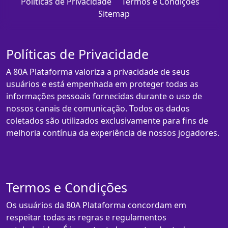
Políticas de Privacidade
Termos e Condições
Sitemap
Políticas de Privacidade
A 80A Plataforma valoriza a privacidade de seus
usuários e está empenhada em proteger todas as
informações pessoais fornecidas durante o uso de
nossos canais de comunicação. Todos os dados
coletados são utilizados exclusivamente para fins de
melhoria contínua da experiência de nossos jogadores.
Termos e Condições
Os usuários da 80A Plataforma concordam em
respeitar todas as regras e regulamentos