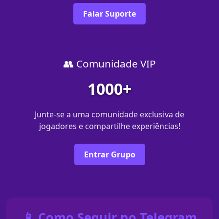
Falar Suporte
👥 Comunidade VIP
1000+
Junte-se a uma comunidade exclusiva de
jogadores e compartilhe experiências!
Entrar Grupo
📱 Como Seguir no Telegram