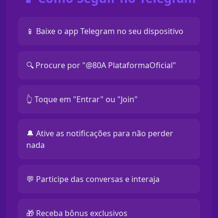
📱 Baixe o app Telegram no seu dispositivo
🔍 Procure por "@80A PlataformaOficial"
👆 Toque em "Entrar" ou "Join"
🔔 Ative as notificações para não perder
nada
💬 Participe das conversas e interaja
🎁 Receba bônus exclusivos