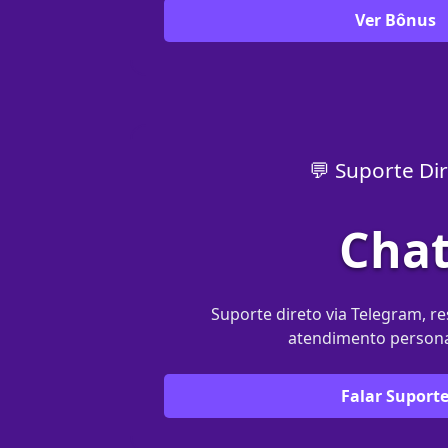
Ver Bônus
💬 Suporte Di
Cha
Suporte direto via Telegram, r
atendimento persona
Falar Suport