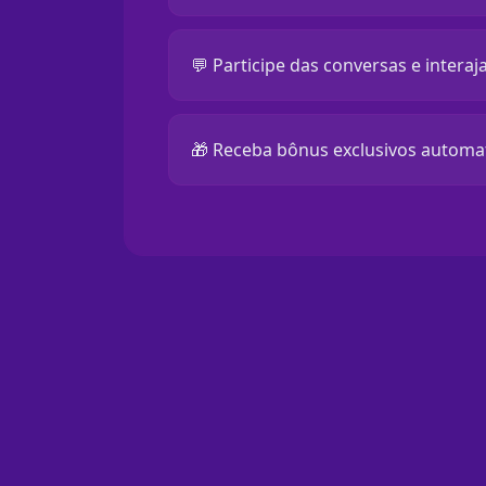
💬 Participe das conversas e interaj
🎁 Receba bônus exclusivos autom