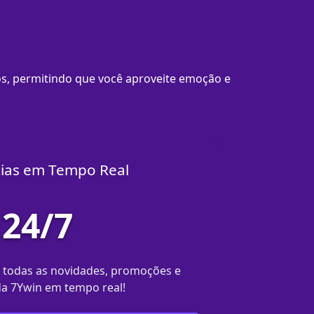
os, permitindo que você aproveite emoção e
cias em Tempo Real
24/7
e todas as novidades, promoções e
da 7Ywin em tempo real!