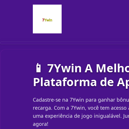
📱 7Ywin A Melh
Plataforma de A
Cadastre-se na 7Ywin para ganhar bônu
recarga. Com a 7Ywin, você tem acesso 
uma experiência de jogo inigualável. J
agora!