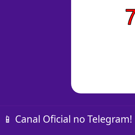
📱 Canal Oficial no Telegram!