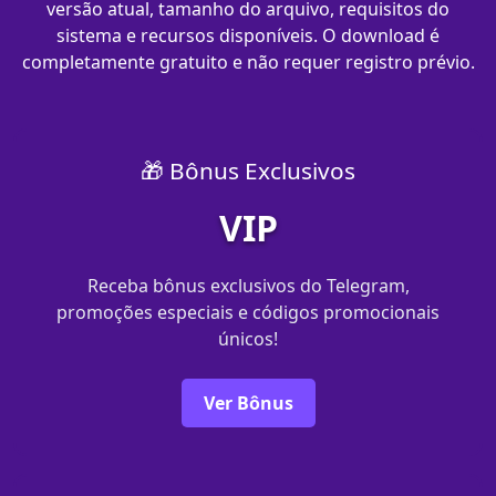
versão atual, tamanho do arquivo, requisitos do
sistema e recursos disponíveis. O download é
completamente gratuito e não requer registro prévio.
🎁 Bônus Exclusivos
VIP
Receba bônus exclusivos do Telegram,
promoções especiais e códigos promocionais
únicos!
Ver Bônus