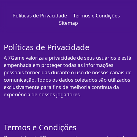
Políticas de Privacidade
Termos e Condições
Sitemap
Políticas de Privacidade
A 7Game valoriza a privacidade de seus usuários e está
empenhada em proteger todas as informações
pessoais fornecidas durante o uso de nossos canais de
comunicação. Todos os dados coletados são utilizados
exclusivamente para fins de melhoria contínua da
experiência de nossos jogadores.
Termos e Condições