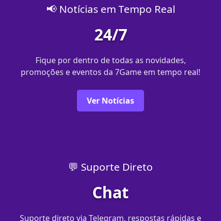
📢 Notícias em Tempo Real
24/7
Fique por dentro de todas as novidades,
promoções e eventos da 7Game em tempo real!
Ver Notícias
💬 Suporte Direto
Chat
Suporte direto via Telegram, respostas rápidas e