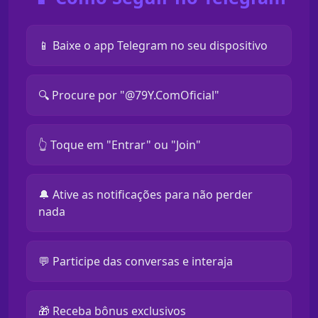
📱 Baixe o app Telegram no seu dispositivo
🔍 Procure por "@79Y.ComOficial"
👆 Toque em "Entrar" ou "Join"
🔔 Ative as notificações para não perder
nada
💬 Participe das conversas e interaja
🎁 Receba bônus exclusivos