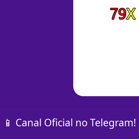
📱 Canal Oficial no Telegram!