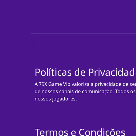
Políticas de Privacida
A 79X Game Vip valoriza a privacidade de s
de nossos canais de comunicação. Todos os 
nossos jogadores.
Termos e Condições