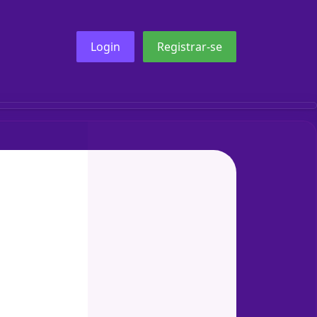
Login
Registrar-se