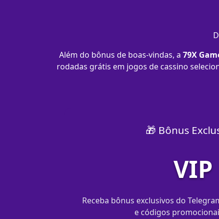
D
Além do bônus de boas-vindas, a
79X Game
rodadas grátis em jogos de cassino selecio
🎁 Bônus Exclu
VIP
Receba bônus exclusivos do Telegra
e códigos promocionai