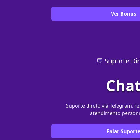
Ver Bônus
💬 Suporte Di
Cha
Suporte direto via Telegram, r
atendimento persona
Falar Suport