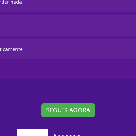
erder nada
a
aticamente
SEGUIR AGORA