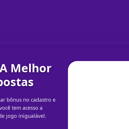
 A Melhor
postas
ar bônus no cadastro e
você tem acesso a
e jogo inigualável.