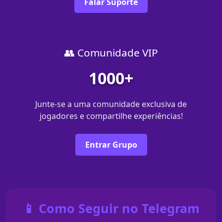
Falar Suporte
👥 Comunidade VIP
1000+
Junte-se a uma comunidade exclusiva de
jogadores e compartilhe experiências!
Entrar Grupo
📱 Como Seguir no Telegram