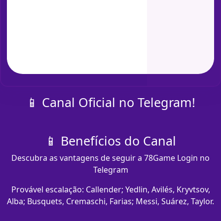
📱 Canal Oficial no Telegram!
📱 Benefícios do Canal
Descubra as vantagens de seguir a 78Game Login no
Telegram
Provável escalação: Callender; Yedlin, Avilés, Kryvtsov,
Alba; Busquets, Cremaschi, Farias; Messi, Suárez, Taylor.