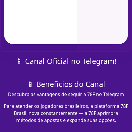
📱 Canal Oficial no Telegram!
📱 Benefícios do Canal
Descubra as vantagens de seguir a 78F no Telegram
Para atender os jogadores brasileiros, a plataforma 78F
Brasil inova constantemente — a 78F aprimora
métodos de apostas e expande suas opções.