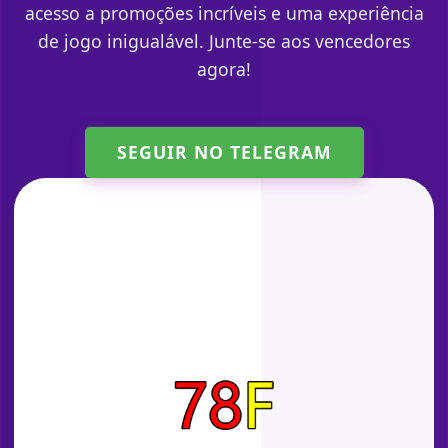
acesso a promoções incríveis e uma experiência
de jogo inigualável. Junte-se aos vencedores
agora!
SEGUIR NO TELEGRAM