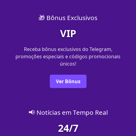
🎁 Bônus Exclusivos
VIP
Receba bônus exclusivos do Telegram,
promoções especiais e códigos promocionais
únicos!
Ver Bônus
📢 Notícias em Tempo Real
24/7