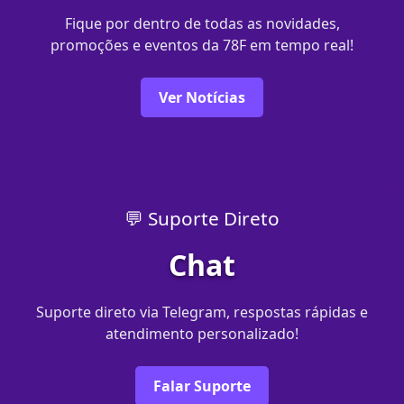
Fique por dentro de todas as novidades,
promoções e eventos da 78F em tempo real!
Ver Notícias
💬 Suporte Direto
Chat
Suporte direto via Telegram, respostas rápidas e
atendimento personalizado!
Falar Suporte