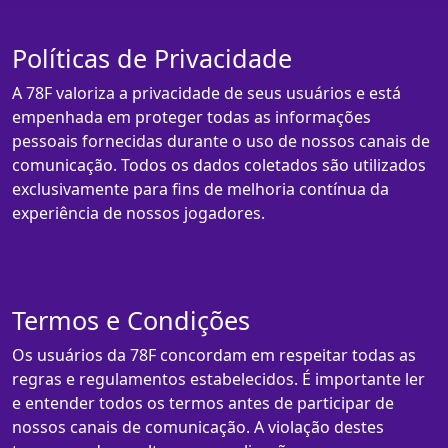
Políticas de Privacidade
A 78F valoriza a privacidade de seus usuários e está
empenhada em proteger todas as informações
pessoais fornecidas durante o uso de nossos canais de
comunicação. Todos os dados coletados são utilizados
exclusivamente para fins de melhoria contínua da
experiência de nossos jogadores.
Termos e Condições
Os usuários da 78F concordam em respeitar todas as
regras e regulamentos estabelecidos. É importante ler
e entender todos os termos antes de participar de
nossos canais de comunicação. A violação destes