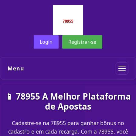
Login
Registrar-se
Menu
📱 78955 A Melhor Plataforma
de Apostas
Cadastre-se na 78955 para ganhar bônus no
cadastro e em cada recarga. Com a 78955, você