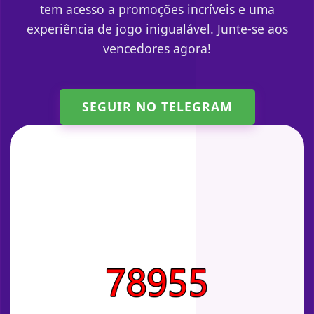
tem acesso a promoções incríveis e uma
experiência de jogo inigualável. Junte-se aos
vencedores agora!
SEGUIR NO TELEGRAM