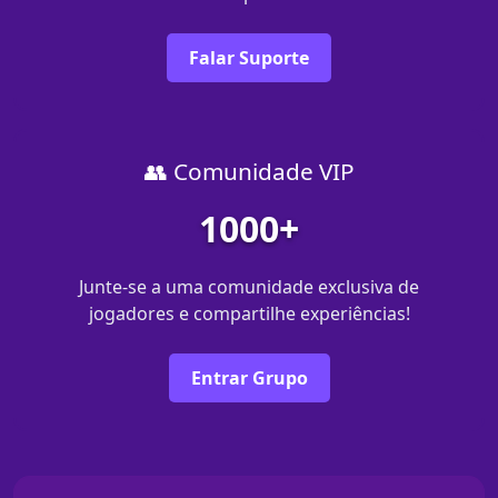
Falar Suporte
👥 Comunidade VIP
1000+
Junte-se a uma comunidade exclusiva de
jogadores e compartilhe experiências!
Entrar Grupo