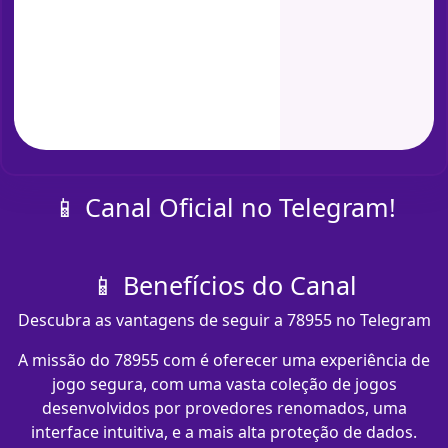
📱 Canal Oficial no Telegram!
📱 Benefícios do Canal
Descubra as vantagens de seguir a 78955 no Telegram
A missão do 78955 com​ é oferecer uma experiência de
jogo segura, com uma vasta coleção de jogos
desenvolvidos por provedores renomados, uma
interface intuitiva, e a mais alta proteção de dados.