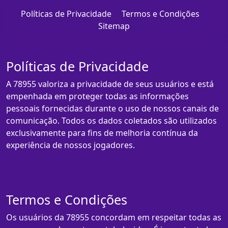
Políticas de Privacidade
Termos e Condições
Sitemap
Políticas de Privacidade
A 78955 valoriza a privacidade de seus usuários e está
empenhada em proteger todas as informações
pessoais fornecidas durante o uso de nossos canais de
comunicação. Todos os dados coletados são utilizados
exclusivamente para fins de melhoria contínua da
experiência de nossos jogadores.
Termos e Condições
Os usuários da 78955 concordam em respeitar todas as