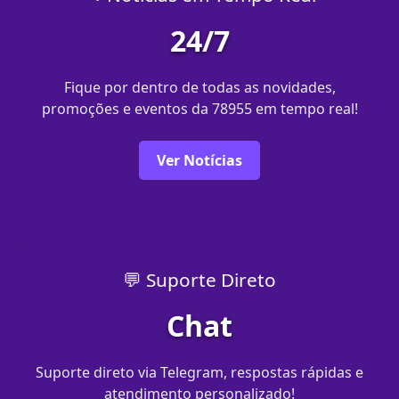
24/7
Fique por dentro de todas as novidades,
promoções e eventos da 78955 em tempo real!
Ver Notícias
💬 Suporte Direto
Chat
Suporte direto via Telegram, respostas rápidas e
atendimento personalizado!