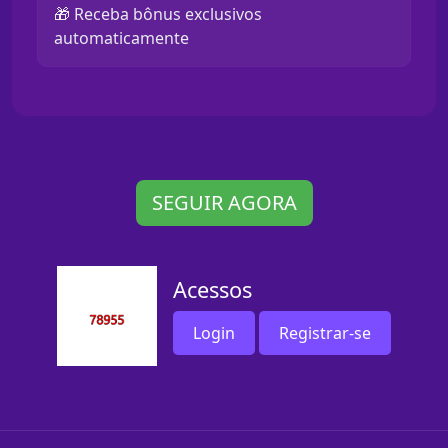
🎁 Receba bônus exclusivos
automaticamente
SEGUIR AGORA
Acessos
Login
Registrar-se