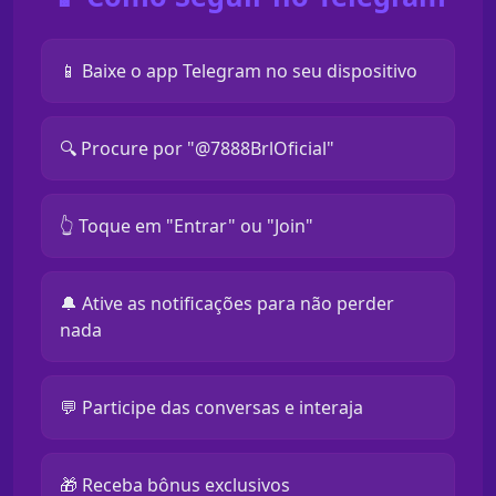
📱 Baixe o app Telegram no seu dispositivo
🔍 Procure por "@7888BrlOficial"
👆 Toque em "Entrar" ou "Join"
🔔 Ative as notificações para não perder
nada
💬 Participe das conversas e interaja
🎁 Receba bônus exclusivos