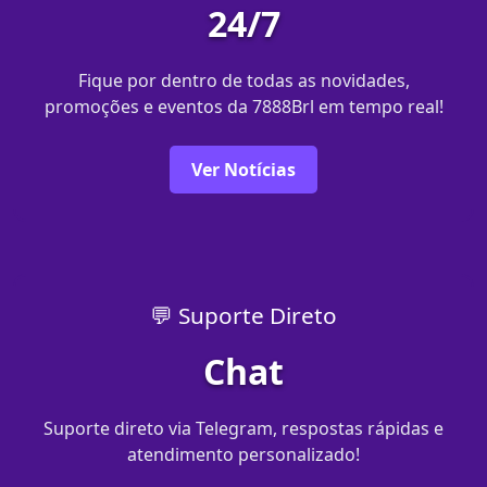
24/7
Fique por dentro de todas as novidades,
promoções e eventos da 7888Brl em tempo real!
Ver Notícias
💬 Suporte Direto
Chat
Suporte direto via Telegram, respostas rápidas e
atendimento personalizado!