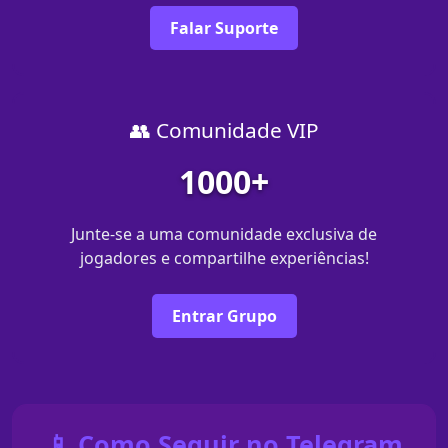
Falar Suporte
👥 Comunidade VIP
1000+
Junte-se a uma comunidade exclusiva de
jogadores e compartilhe experiências!
Entrar Grupo
📱 Como Seguir no Telegram