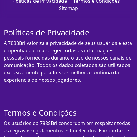
Políticas de Privacidade
Termos e Condições
Sitemap
Políticas de Privacidade
A 7888Brl valoriza a privacidade de seus usuários e está
empenhada em proteger todas as informações
pessoais fornecidas durante o uso de nossos canais de
comunicação. Todos os dados coletados são utilizados
exclusivamente para fins de melhoria contínua da
experiência de nossos jogadores.
Termos e Condições
Os usuários da 7888Brl concordam em respeitar todas
as regras e regulamentos estabelecidos. É importante