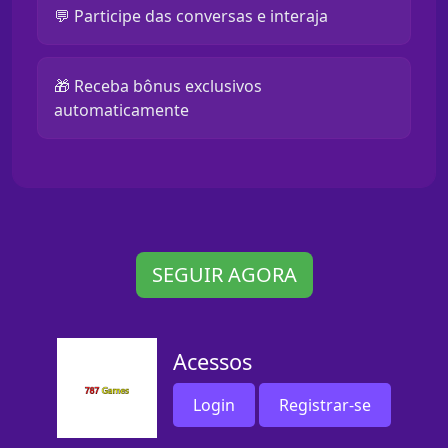
💬 Participe das conversas e interaja
🎁 Receba bônus exclusivos
automaticamente
SEGUIR AGORA
Acessos
Login
Registrar-se