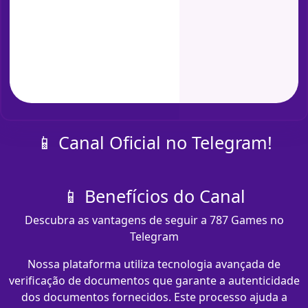
📱 Canal Oficial no Telegram!
📱 Benefícios do Canal
Descubra as vantagens de seguir a 787 Games no
Telegram
Nossa plataforma utiliza tecnologia avançada de
verificação de documentos que garante a autenticidade
dos documentos fornecidos. Este processo ajuda a