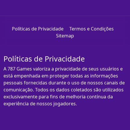
Políticas de Privacidade
Termos e Condições
Sitemap
Políticas de Privacidade
A 787 Games valoriza a privacidade de seus usuários e
está empenhada em proteger todas as informações
pessoais fornecidas durante o uso de nossos canais de
comunicação. Todos os dados coletados são utilizados
exclusivamente para fins de melhoria contínua da
experiência de nossos jogadores.