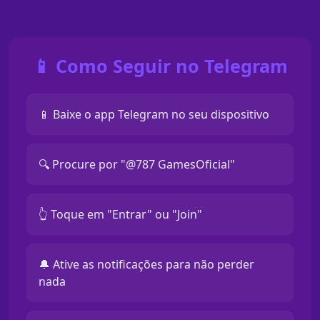
📱 Como Seguir no Telegram
📱 Baixe o app Telegram no seu dispositivo
🔍 Procure por "@787 GamesOficial"
👆 Toque em "Entrar" ou "Join"
🔔 Ative as notificações para não perder
nada