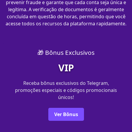
prevenir fraude e garante que cada conta seja única e
legítima. A verificação de documentos é geralmente
concluída em questão de horas, permitindo que você
acesse todos os recursos da plataforma rapidamente.
🎁 Bônus Exclusivos
VIP
Receba bônus exclusivos do Telegram,
promoções especiais e códigos promocionais
únicos!
Ver Bônus