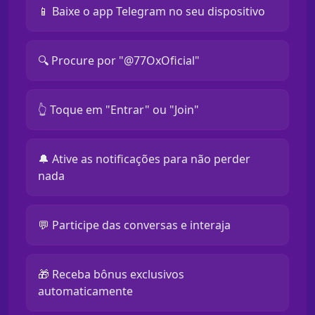
📱 Baixe o app Telegram no seu dispositivo
🔍 Procure por "@77OxOficial"
👆 Toque em "Entrar" ou "Join"
🔔 Ative as notificações para não perder
nada
💬 Participe das conversas e interaja
🎁 Receba bônus exclusivos
automaticamente