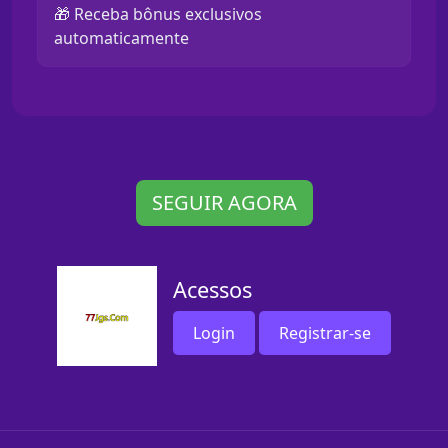
🎁 Receba bônus exclusivos
automaticamente
SEGUIR AGORA
Acessos
Login
Registrar-se