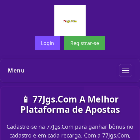
Login
Registrar-se
Menu
📱 77Jgs.Com A Melhor
Plataforma de Apostas
Cadastre-se na 77Jgs.Com para ganhar bônus no
cadastro e em cada recarga. Com a 77Jgs.Com,