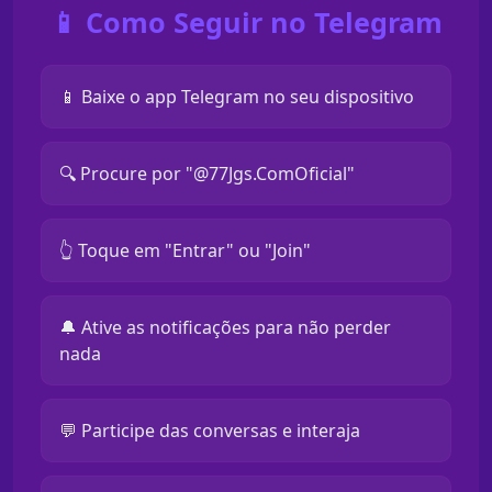
📱 Como Seguir no Telegram
📱 Baixe o app Telegram no seu dispositivo
🔍 Procure por "@77Jgs.ComOficial"
👆 Toque em "Entrar" ou "Join"
🔔 Ative as notificações para não perder
nada
💬 Participe das conversas e interaja