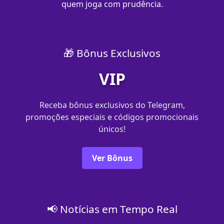
quem joga com prudência.
🎁 Bônus Exclusivos
VIP
Receba bônus exclusivos do Telegram,
promoções especiais e códigos promocionais
únicos!
Ver Bônus
📢 Notícias em Tempo Real