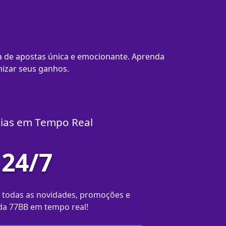
a de apostas única e emocionante. Aprenda
mizar seus ganhos.
cias em Tempo Real
24/7
e todas as novidades, promoções e
da 77BB em tempo real!