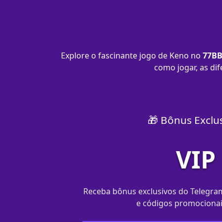
Explore o fascinante jogo de Keno no
77B
como jogar, as di
🎁 Bônus Exclu
VIP
Receba bônus exclusivos do Telegra
e códigos promocionai