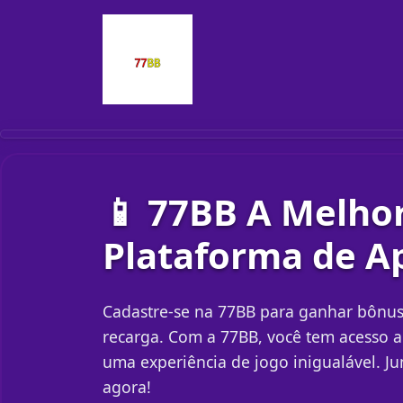
📱 77BB A Melho
Plataforma de A
Cadastre-se na 77BB para ganhar bônus
recarga. Com a 77BB, você tem acesso a
uma experiência de jogo inigualável. J
agora!