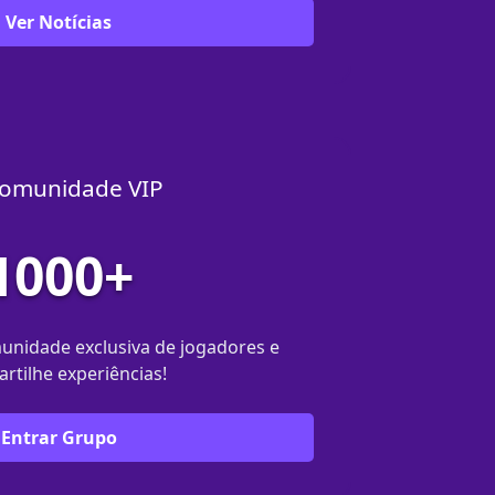
Ver Notícias
Comunidade VIP
1000+
unidade exclusiva de jogadores e
rtilhe experiências!
Entrar Grupo