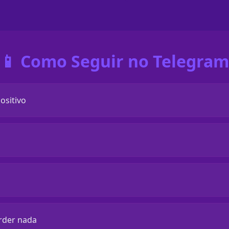
📱 Como Seguir no Telegram
ositivo
erder nada