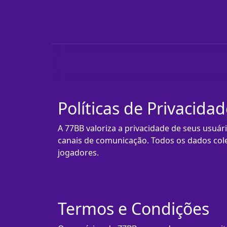
Políticas de Privacida
A 77BB valoriza a privacidade de seus usuá
canais de comunicação. Todos os dados cole
jogadores.
Termos e Condições