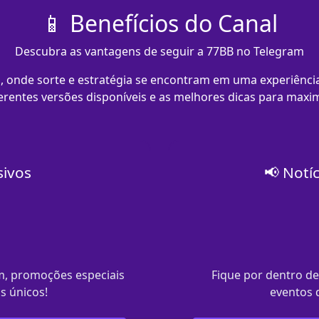
📱 Benefícios do Canal
Descubra as vantagens de seguir a 77BB no Telegram
B
, onde sorte e estratégia se encontram em uma experiênci
ferentes versões disponíveis e as melhores dicas para maxi
sivos
📢 Notí
m, promoções especiais
Fique por dentro d
s únicos!
eventos 