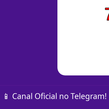
📱 Canal Oficial no Telegram!