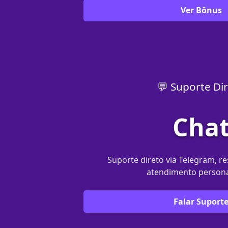
Ver Bônus
💬 Suporte Di
Cha
Suporte direto via Telegram, r
atendimento persona
Falar Suport