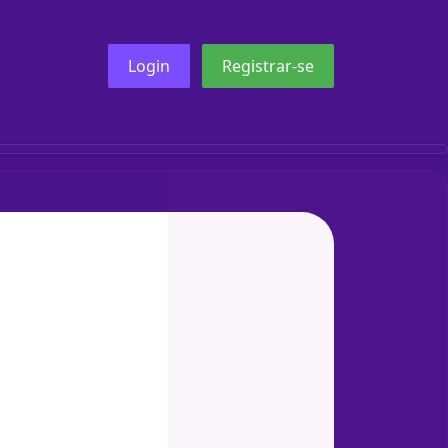
Login
Registrar-se