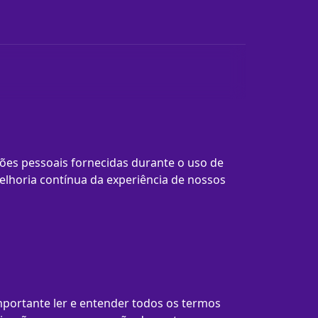
ões pessoais fornecidas durante o uso de
elhoria contínua da experiência de nossos
mportante ler e entender todos os termos