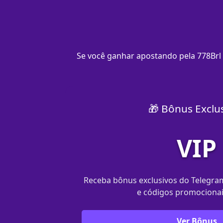
Se você ganhar apostando pela 778Brl 
🎁 Bônus Exclu
VIP
Receba bônus exclusivos do Telegra
e códigos promocionai
Ver Bônus