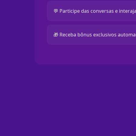
💬 Participe das conversas e interaj
🎁 Receba bônus exclusivos autom