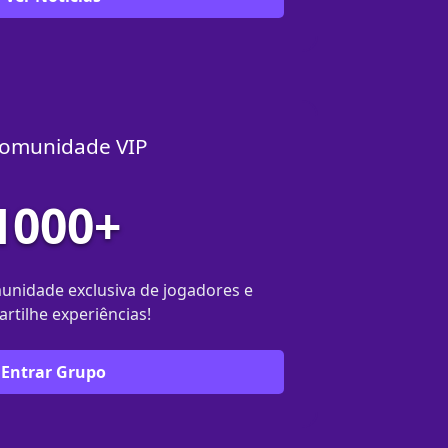
Comunidade VIP
1000+
unidade exclusiva de jogadores e
rtilhe experiências!
Entrar Grupo