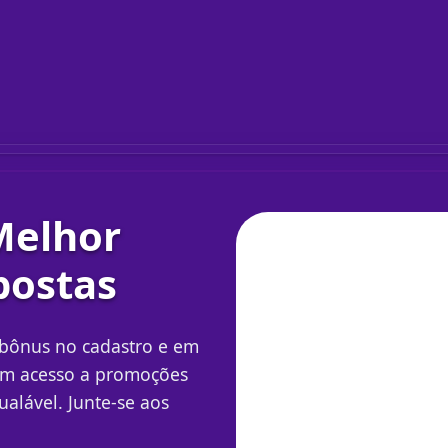
Melhor
postas
 bônus no cadastro e em
tem acesso a promoções
ualável. Junte-se aos