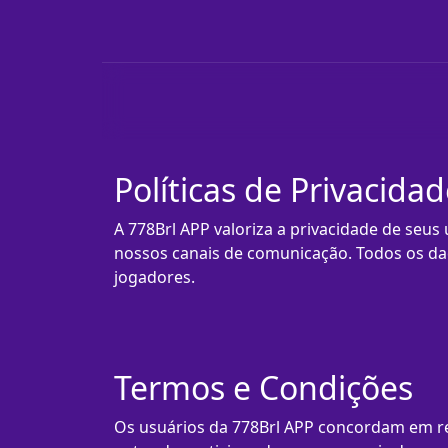
Políticas de Privacida
A 778Brl APP valoriza a privacidade de seu
nossos canais de comunicação. Todos os dad
jogadores.
Termos e Condições
Os usuários da 778Brl APP concordam em res