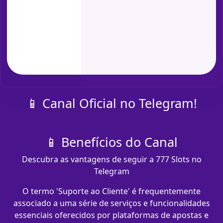
📱 Canal Oficial no Telegram!
📱 Benefícios do Canal
Descubra as vantagens de seguir a 777 Slots no
Telegram
O termo 'Suporte ao Cliente' é frequentemente
associado a uma série de serviços e funcionalidades
essenciais oferecidos por plataformas de apostas e