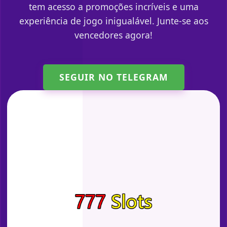
tem acesso a promoções incríveis e uma
experiência de jogo inigualável. Junte-se aos
vencedores agora!
SEGUIR NO TELEGRAM