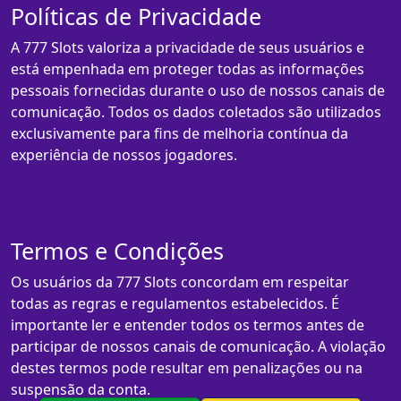
Políticas de Privacidade
A 777 Slots valoriza a privacidade de seus usuários e
está empenhada em proteger todas as informações
pessoais fornecidas durante o uso de nossos canais de
comunicação. Todos os dados coletados são utilizados
exclusivamente para fins de melhoria contínua da
experiência de nossos jogadores.
Termos e Condições
Os usuários da 777 Slots concordam em respeitar
todas as regras e regulamentos estabelecidos. É
importante ler e entender todos os termos antes de
participar de nossos canais de comunicação. A violação
destes termos pode resultar em penalizações ou na
suspensão da conta.