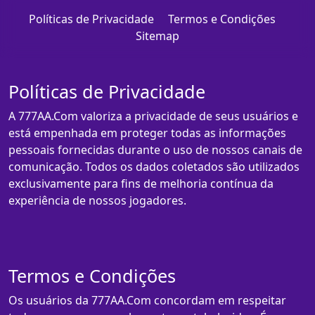
Políticas de Privacidade
Termos e Condições
Sitemap
Políticas de Privacidade
A 777AA.Com valoriza a privacidade de seus usuários e
está empenhada em proteger todas as informações
pessoais fornecidas durante o uso de nossos canais de
comunicação. Todos os dados coletados são utilizados
exclusivamente para fins de melhoria contínua da
experiência de nossos jogadores.
Termos e Condições
Os usuários da 777AA.Com concordam em respeitar