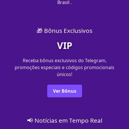
Brasil .
🎁 Bônus Exclusivos
VIP
Receba bônus exclusivos do Telegram,
promoções especiais e códigos promocionais
únicos!
Ver Bônus
📢 Notícias em Tempo Real