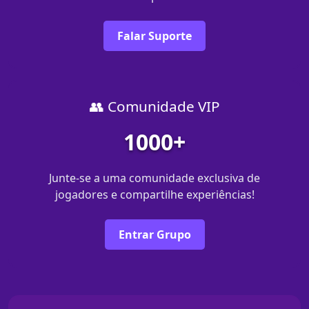
Falar Suporte
👥 Comunidade VIP
1000+
Junte-se a uma comunidade exclusiva de
jogadores e compartilhe experiências!
Entrar Grupo