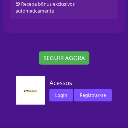
🎁 Receba bônus exclusivos
automaticamente
SEGUIR AGORA
Acessos
Login
Registrar-se