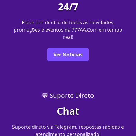
24/7
Fique por dentro de todas as novidades,
promoções e eventos da 777AA.Com em tempo
real!
Ver Notícias
💬 Suporte Direto
Chat
Suporte direto via Telegram, respostas rápidas e
atendimento personalizado!