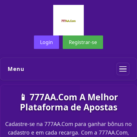
Login
Registrar-se
Menu
📱 777AA.Com A Melhor
Plataforma de Apostas
Cadastre-se na 777AA.Com para ganhar bônus no
cadastro e em cada recarga. Com a 777AA.Com,