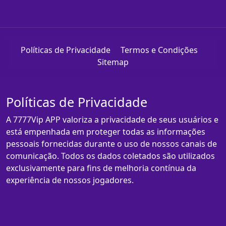
Políticas de Privacidade
Termos e Condições
Sitemap
Políticas de Privacidade
A 7777Vip APP valoriza a privacidade de seus usuários e
está empenhada em proteger todas as informações
pessoais fornecidas durante o uso de nossos canais de
comunicação. Todos os dados coletados são utilizados
exclusivamente para fins de melhoria contínua da
experiência de nossos jogadores.