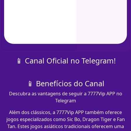
📱 Canal Oficial no Telegram!
📱 Benefícios do Canal
Descubra as vantagens de seguir a 7777Vip APP no
Telegram
Além dos clássicos, a 7777Vip APP também oferece
jogos especializados como Sic Bo, Dragon Tiger e Fan
Tan. Estes jogos asiáticos tradicionais oferecem uma