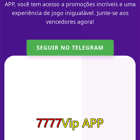
APP, você tem acesso a promoções incríveis e uma
experiência de jogo inigualável. Junte-se aos
vencedores agora!
SEGUIR NO TELEGRAM