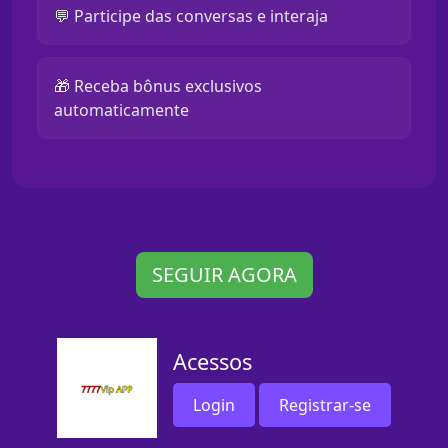
💬 Participe das conversas e interaja
🎁 Receba bônus exclusivos
automaticamente
SEGUIR AGORA
Acessos
Login
Registrar-se