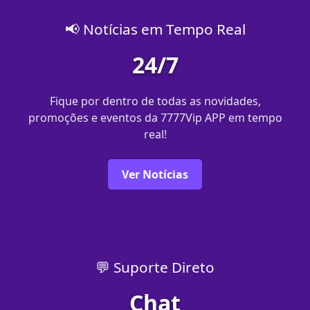
📢 Notícias em Tempo Real
24/7
Fique por dentro de todas as novidades,
promoções e eventos da 7777Vip APP em tempo
real!
Ver Notícias
💬 Suporte Direto
Chat