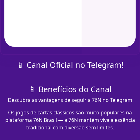
📱 Canal Oficial no Telegram!
📱 Benefícios do Canal
Descubra as vantagens de seguir a 76N no Telegram
Os jogos de cartas clássicos são muito populares na
plataforma 76N Brasil — a 76N mantém viva a essência
tradicional com diversão sem limites.