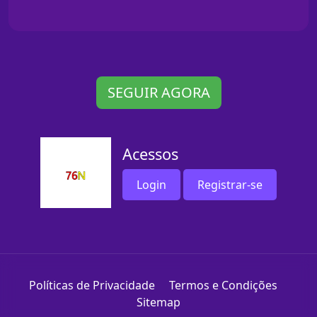
SEGUIR AGORA
Acessos
Login
Registrar-se
Políticas de Privacidade
Termos e Condições
Sitemap