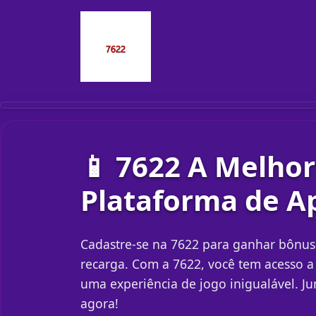
📱 7622 A Melhor
Plataforma de A
Cadastre-se na 7622 para ganhar bônus
recarga. Com a 7622, você tem acesso a
uma experiência de jogo inigualável. J
agora!