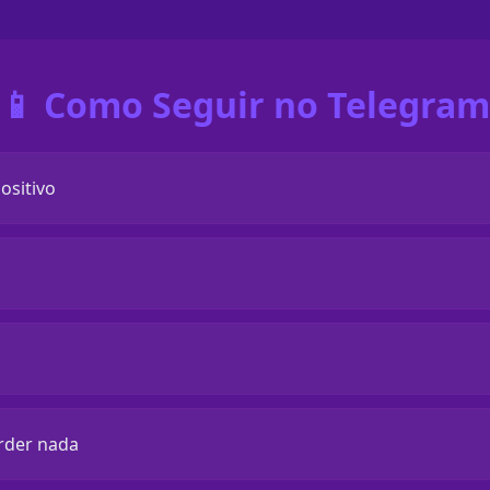
📱 Como Seguir no Telegram
ositivo
erder nada