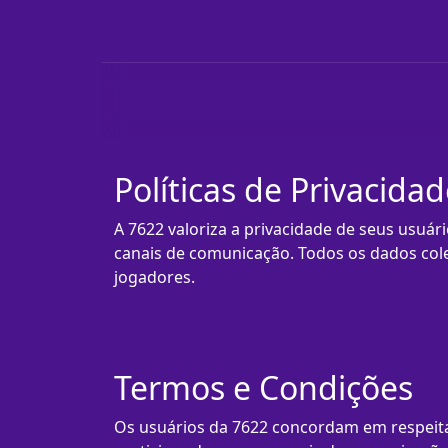
Políticas de Privacida
A 7622 valoriza a privacidade de seus usuá
canais de comunicação. Todos os dados cole
jogadores.
Termos e Condições
Os usuários da 7622 concordam em respeitar