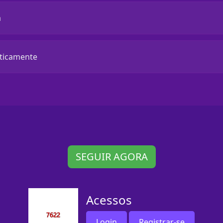
a
aticamente
SEGUIR AGORA
Acessos
Login
Registrar-se