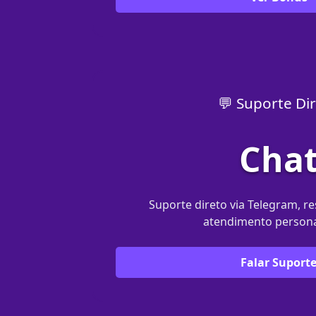
💬 Suporte Di
Cha
Suporte direto via Telegram, r
atendimento persona
Falar Suport