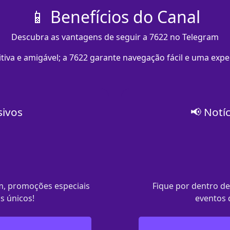
📱 Benefícios do Canal
Descubra as vantagens de seguir a 7622 no Telegram
itiva e amigável; a 7622 garante navegação fácil e uma expe
sivos
📢 Notí
m, promoções especiais
Fique por dentro d
s únicos!
eventos 