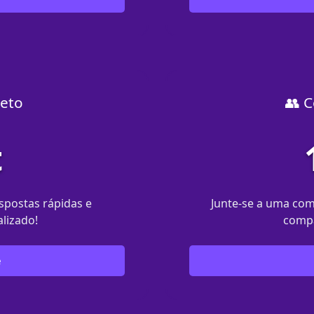
reto
👥 
t
espostas rápidas e
Junte-se a uma com
lizado!
compa
e