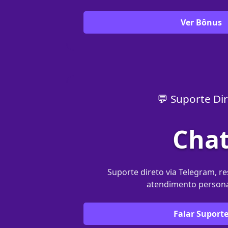
Ver Bônus
💬 Suporte Di
Cha
Suporte direto via Telegram, r
atendimento persona
Falar Suport