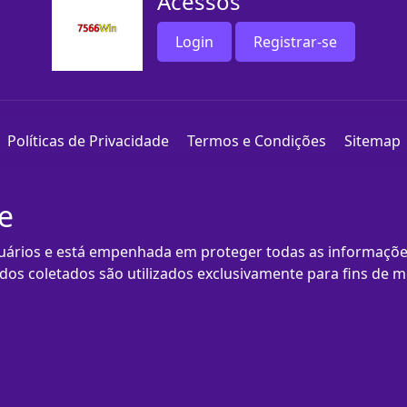
Acessos
Login
Registrar-se
Políticas de Privacidade
Termos e Condições
Sitemap
de
suários e está empenhada em proteger todas as informaçõe
os coletados são utilizados exclusivamente para fins de m