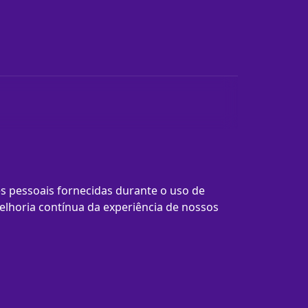
s pessoais fornecidas durante o uso de
elhoria contínua da experiência de nossos