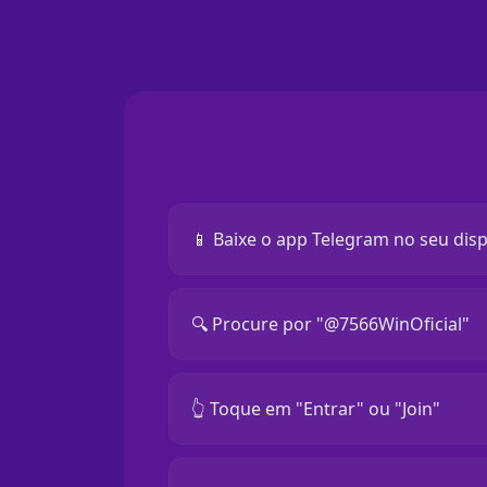
📱 Baixe o app Telegram no seu disp
🔍 Procure por "@7566WinOficial"
👆 Toque em "Entrar" ou "Join"