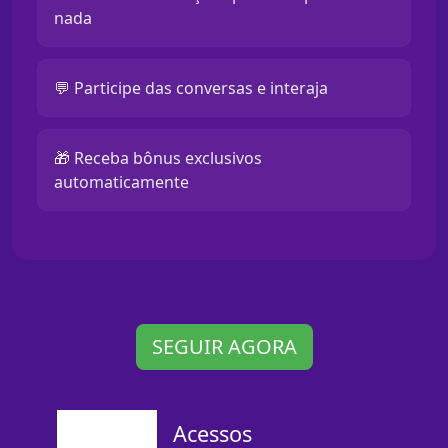
nada
💬 Participe das conversas e interaja
🎁 Receba bônus exclusivos
automaticamente
SEGUIR AGORA
Acessos