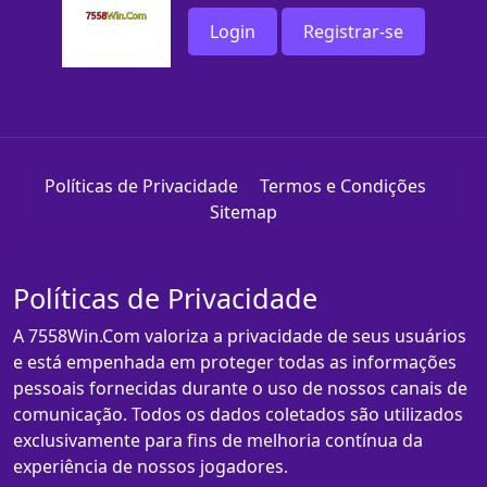
Login
Registrar-se
Políticas de Privacidade
Termos e Condições
Sitemap
Políticas de Privacidade
A 7558Win.Com valoriza a privacidade de seus usuários
e está empenhada em proteger todas as informações
pessoais fornecidas durante o uso de nossos canais de
comunicação. Todos os dados coletados são utilizados
exclusivamente para fins de melhoria contínua da
experiência de nossos jogadores.