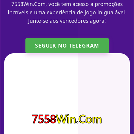
7558Win.Com, você tem acesso a promoções
incríveis e uma experiência de jogo inigualável.
Junte-se aos vencedores agora!
SEGUIR NO TELEGRAM