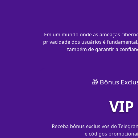
Em um mundo onde as ameaças cibernétic
privacidade dos usuários é fundamental.
também de garantir a confianç
🎁 Bônus Exclu
VIP
Receba bônus exclusivos do Telegra
e códigos promocionai