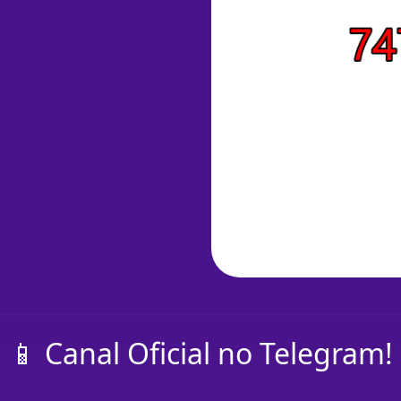
📱 Canal Oficial no Telegram!