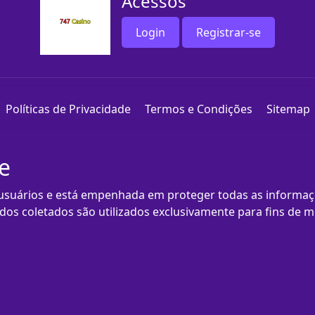
Acessos
Login
Registrar-se
Políticas de Privacidade
Termos e Condições
Sitemap
de
s usuários e está empenhada em proteger todas as informaç
os coletados são utilizados exclusivamente para fins de m