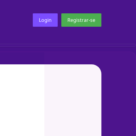
Login
Registrar-se