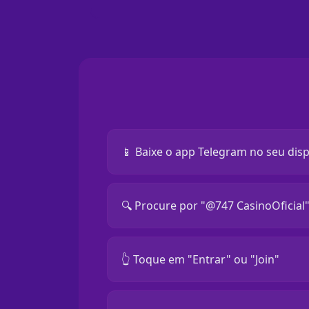
📱 Baixe o app Telegram no seu disp
🔍 Procure por "@747 CasinoOficial
👆 Toque em "Entrar" ou "Join"