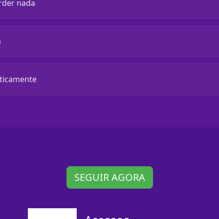
erder nada
a
aticamente
SEGUIR AGORA