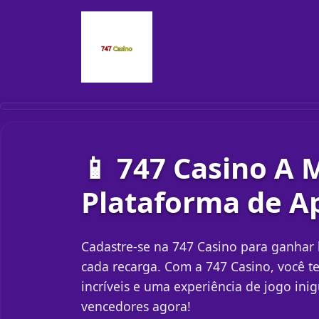
📱 747 Casino A 
Plataforma de A
Cadastre-se na 747 Casino para ganhar
cada recarga. Com a 747 Casino, você 
incríveis e uma experiência de jogo inig
vencedores agora!