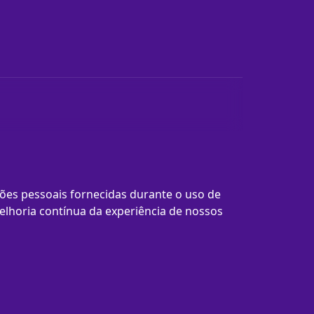
ões pessoais fornecidas durante o uso de
elhoria contínua da experiência de nossos