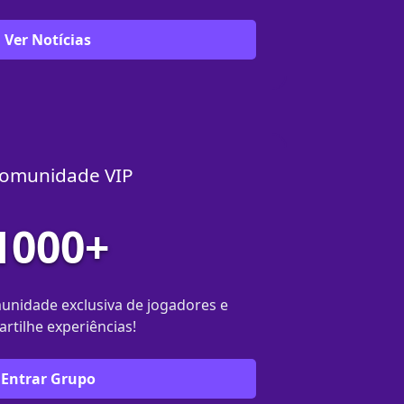
Ver Notícias
Comunidade VIP
1000+
unidade exclusiva de jogadores e
rtilhe experiências!
Entrar Grupo