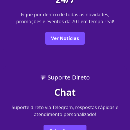
Fique por dentro de todas as novidades,
promoções e eventos da 70T em tempo real!
Ver Notícias
💬 Suporte Direto
Chat
Suporte direto via Telegram, respostas rápidas e
atendimento personalizado!