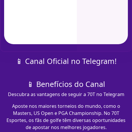
📱 Canal Oficial no Telegram!
📱 Benefícios do Canal
Descubra as vantagens de seguir a 70T no Telegram
Aposte nos maiores torneios do mundo, como o
Masters, US Open e PGA Championship. No 70T
Esportes, os fãs de golfe têm diversas oportunidades
de apostar nos melhores jogadores.