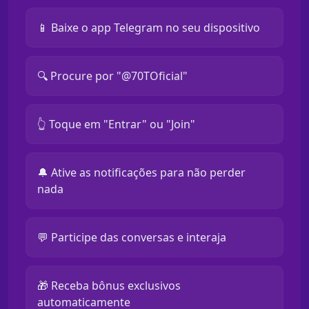
📱 Baixe o app Telegram no seu dispositivo
🔍 Procure por "@70TOficial"
👆 Toque em "Entrar" ou "Join"
🔔 Ative as notificações para não perder
nada
💬 Participe das conversas e interaja
🎁 Receba bônus exclusivos
automaticamente