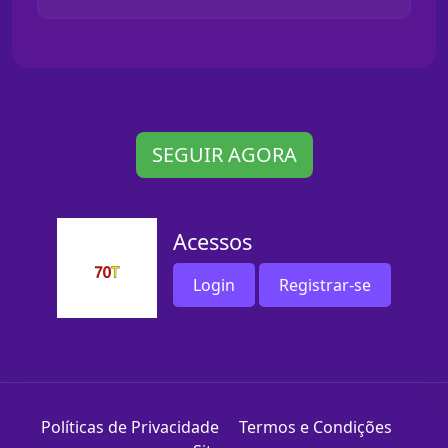
SEGUIR AGORA
Acessos
Login
Registrar-se
Políticas de Privacidade
Termos e Condições