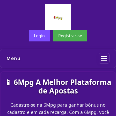
Login
Registrar-se
Menu
📱 6Mpg A Melhor Plataforma
de Apostas
Cadastre-se na 6Mpg para ganhar bônus no
cadastro e em cada recarga. Com a 6Mpg, você