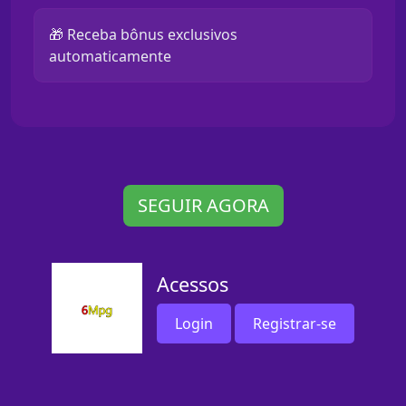
🎁 Receba bônus exclusivos
automaticamente
SEGUIR AGORA
Acessos
Login
Registrar-se