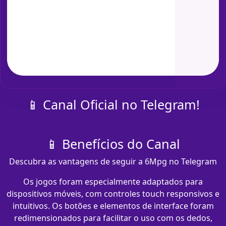
📱 Canal Oficial no Telegram!
📱 Benefícios do Canal
Descubra as vantagens de seguir a 6Mpg no Telegram
Os jogos foram especialmente adaptados para
dispositivos móveis, com controles touch responsivos e
intuitivos. Os botões e elementos de interface foram
redimensionados para facilitar o uso com os dedos,