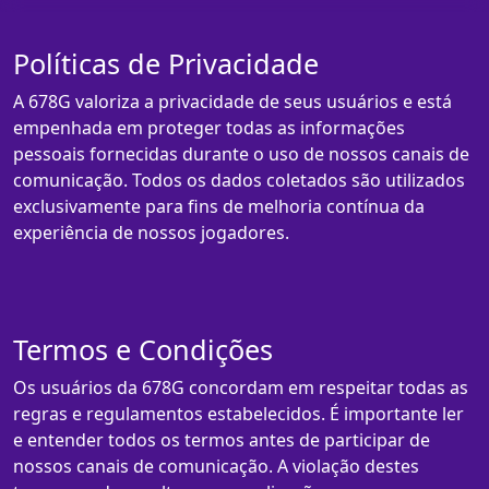
Políticas de Privacidade
A 678G valoriza a privacidade de seus usuários e está
empenhada em proteger todas as informações
pessoais fornecidas durante o uso de nossos canais de
comunicação. Todos os dados coletados são utilizados
exclusivamente para fins de melhoria contínua da
experiência de nossos jogadores.
Termos e Condições
Os usuários da 678G concordam em respeitar todas as
regras e regulamentos estabelecidos. É importante ler
e entender todos os termos antes de participar de
nossos canais de comunicação. A violação destes