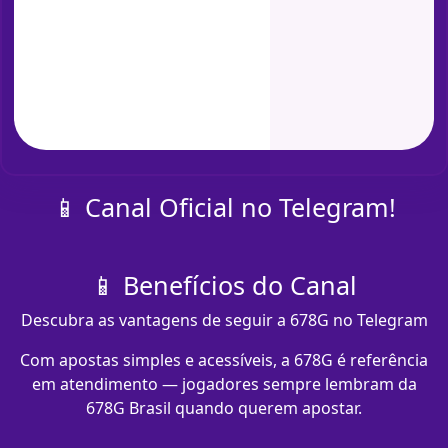
📱 Canal Oficial no Telegram!
📱 Benefícios do Canal
Descubra as vantagens de seguir a 678G no Telegram
Com apostas simples e acessíveis, a 678G é referência
em atendimento — jogadores sempre lembram da
678G Brasil quando querem apostar.