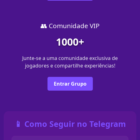
👥 Comunidade VIP
1000+
Junte-se a uma comunidade exclusiva de
jogadores e compartilhe experiências!
Entrar Grupo
📱 Como Seguir no Telegram