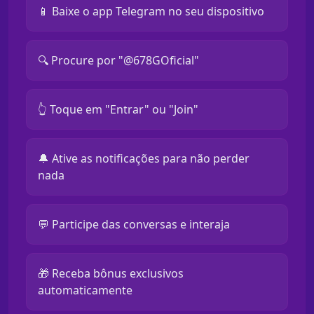
📱 Baixe o app Telegram no seu dispositivo
🔍 Procure por "@678GOficial"
👆 Toque em "Entrar" ou "Join"
🔔 Ative as notificações para não perder
nada
💬 Participe das conversas e interaja
🎁 Receba bônus exclusivos
automaticamente