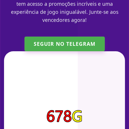
tem acesso a promoções incríveis e uma
experiência de jogo inigualável. Junte-se aos
vencedores agora!
SEGUIR NO TELEGRAM