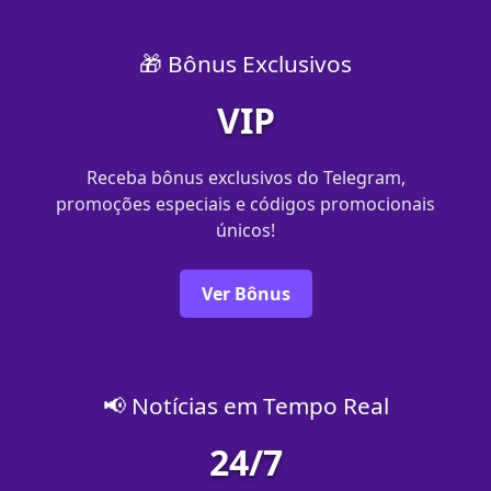
🎁 Bônus Exclusivos
VIP
Receba bônus exclusivos do Telegram,
promoções especiais e códigos promocionais
únicos!
Ver Bônus
📢 Notícias em Tempo Real
24/7