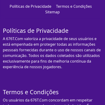
Políticas de Privacidade
Termos e Condições
Sitemap
Políticas de Privacidade
A 676T.Com valoriza a privacidade de seus usuários e
está empenhada em proteger todas as informações
pessoais fornecidas durante o uso de nossos canais de
comunicação. Todos os dados coletados são utilizados
exclusivamente para fins de melhoria contínua da
experiência de nossos jogadores.
Termos e Condições
Os usuários da 676T.Com concordam em respeitar