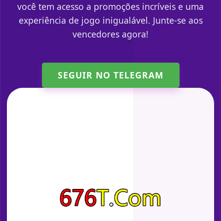
você tem acesso a promoções incríveis e uma
experiência de jogo inigualável. Junte-se aos
vencedores agora!
SEGUIR NO TELEGRAM