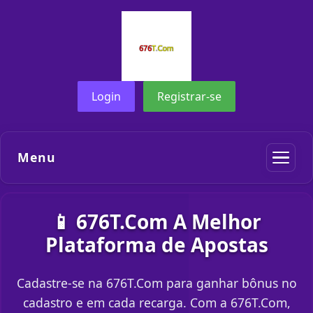
Login
Registrar-se
Menu
📱 676T.Com A Melhor
Plataforma de Apostas
Cadastre-se na 676T.Com para ganhar bônus no
cadastro e em cada recarga. Com a 676T.Com,