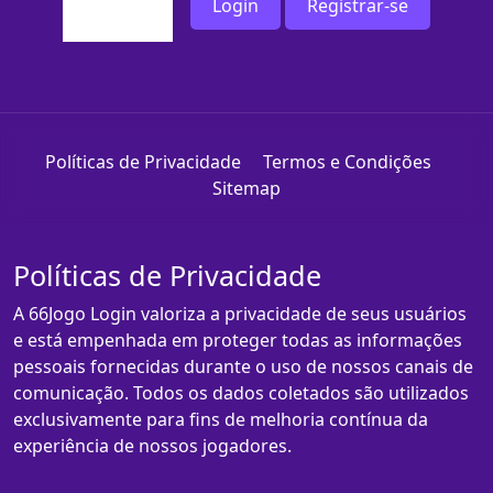
Login
Registrar-se
Políticas de Privacidade
Termos e Condições
Sitemap
Políticas de Privacidade
A 66Jogo Login valoriza a privacidade de seus usuários
e está empenhada em proteger todas as informações
pessoais fornecidas durante o uso de nossos canais de
comunicação. Todos os dados coletados são utilizados
exclusivamente para fins de melhoria contínua da
experiência de nossos jogadores.