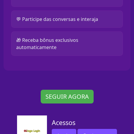
💬 Participe das conversas e interaja
🎁 Receba bônus exclusivos
automaticamente
SEGUIR AGORA
Acessos