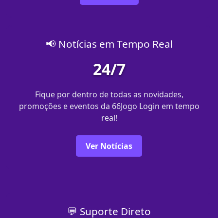
📢 Notícias em Tempo Real
24/7
Fique por dentro de todas as novidades,
promoções e eventos da 66Jogo Login em tempo
real!
Ver Notícias
💬 Suporte Direto