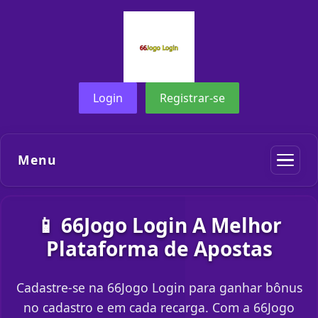
Login
Registrar-se
Menu
📱 66Jogo Login A Melhor
Plataforma de Apostas
Cadastre-se na 66Jogo Login para ganhar bônus
no cadastro e em cada recarga. Com a 66Jogo