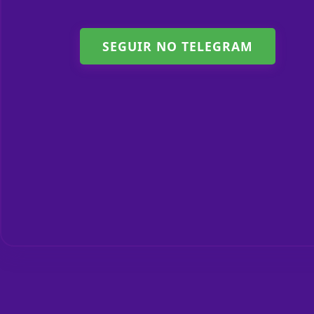
SEGUIR NO TELEGRAM