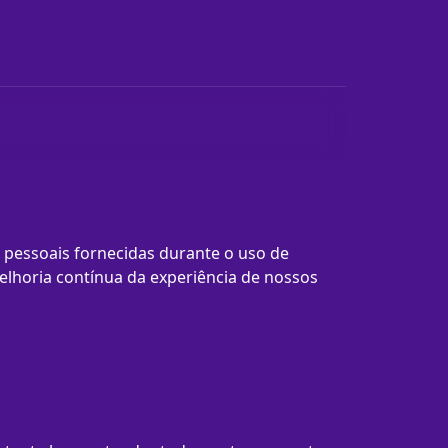
 pessoais fornecidas durante o uso de
elhoria contínua da experiência de nossos