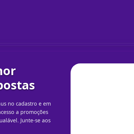
hor
postas
us no cadastro e em
acesso a promoções
ualável. Junte-se aos