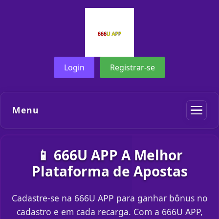
Login
Registrar-se
Menu
📱 666U APP A Melhor
Plataforma de Apostas
Cadastre-se na 666U APP para ganhar bônus no
cadastro e em cada recarga. Com a 666U APP,