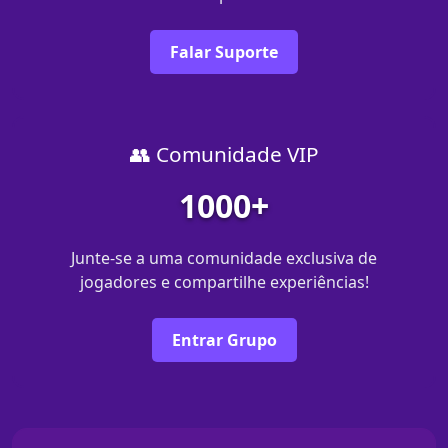
Falar Suporte
👥 Comunidade VIP
1000+
Junte-se a uma comunidade exclusiva de
jogadores e compartilhe experiências!
Entrar Grupo