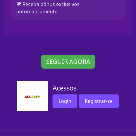
🎁 Receba bônus exclusivos
automaticamente
SEGUIR AGORA
Acessos
Login
Registrar-se