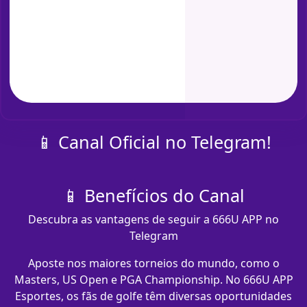
📱 Canal Oficial no Telegram!
📱 Benefícios do Canal
Descubra as vantagens de seguir a 666U APP no
Telegram
Aposte nos maiores torneios do mundo, como o
Masters, US Open e PGA Championship. No 666U APP
Esportes, os fãs de golfe têm diversas oportunidades