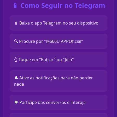
📱 Como Seguir no Telegram
📱 Baixe o app Telegram no seu dispositivo
🔍 Procure por "@666U APPOficial"
👆 Toque em "Entrar" ou "Join"
🔔 Ative as notificações para não perder
nada
💬 Participe das conversas e interaja