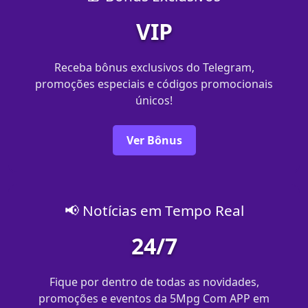
VIP
Receba bônus exclusivos do Telegram,
promoções especiais e códigos promocionais
únicos!
Ver Bônus
📢 Notícias em Tempo Real
24/7
Fique por dentro de todas as novidades,
promoções e eventos da 5Mpg Com APP em