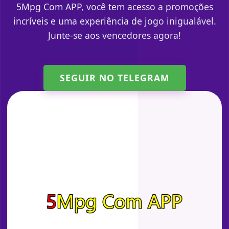
5Mpg Com APP, você tem acesso a promoções
incríveis e uma experiência de jogo inigualável.
Junte-se aos vencedores agora!
SEGUIR NO TELEGRAM