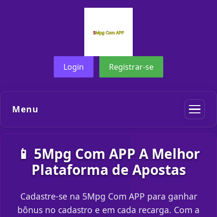
Login
Registrar-se
Menu
📱 5Mpg Com APP A Melhor
Plataforma de Apostas
Cadastre-se na 5Mpg Com APP para ganhar
bônus no cadastro e em cada recarga. Com a