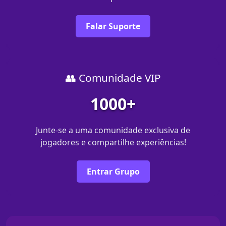
Falar Suporte
👥 Comunidade VIP
1000+
Junte-se a uma comunidade exclusiva de
jogadores e compartilhe experiências!
Entrar Grupo