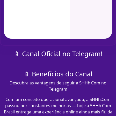
📱 Canal Oficial no Telegram!
📱 Benefícios do Canal
Descubra as vantagens de seguir a 5HHh.Com no
Telegram
Com um conceito operacional avançado, a 5HHh.Com
passou por constantes melhorias — hoje a 5HHh.Com
Brasil entrega uma experiência online ainda mais fluida