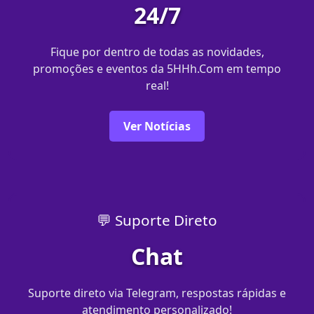
24/7
Fique por dentro de todas as novidades,
promoções e eventos da 5HHh.Com em tempo
real!
Ver Notícias
💬 Suporte Direto
Chat
Suporte direto via Telegram, respostas rápidas e
atendimento personalizado!