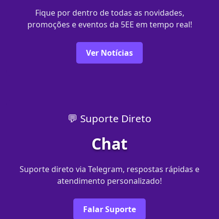
Fique por dentro de todas as novidades,
promoções e eventos da 5EE em tempo real!
Ver Notícias
💬 Suporte Direto
Chat
Suporte direto via Telegram, respostas rápidas e
atendimento personalizado!
Falar Suporte