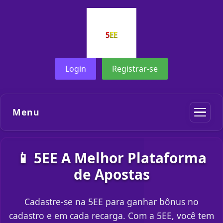
Login
Registrar-se
Menu
📱 5EE A Melhor Plataforma
de Apostas
Cadastre-se na 5EE para ganhar bônus no
cadastro e em cada recarga. Com a 5EE, você tem