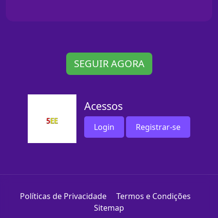
SEGUIR AGORA
Acessos
Login
Registrar-se
Políticas de Privacidade
Termos e Condições
Sitemap