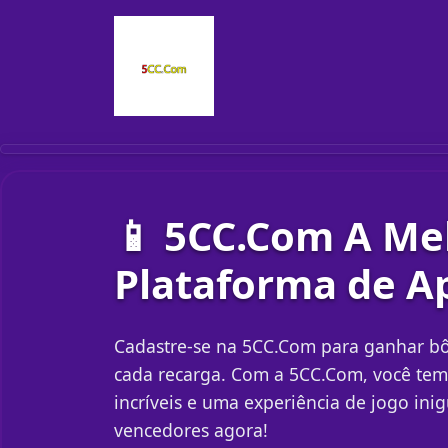
📱 5CC.Com A Me
Plataforma de A
Cadastre-se na 5CC.Com para ganhar b
cada recarga. Com a 5CC.Com, você te
incríveis e uma experiência de jogo inig
vencedores agora!