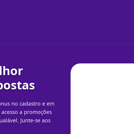
lhor
postas
ônus no cadastro e em
m acesso a promoções
ualável. Junte-se aos