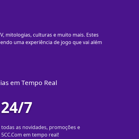
, mitologias, culturas e muito mais. Estes
cendo uma experiência de jogo que vai além
cias em Tempo Real
24/7
e todas as novidades, promoções e
 5CC.Com em tempo real!