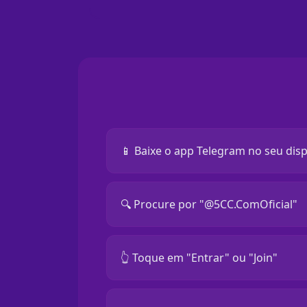
📱 Baixe o app Telegram no seu disp
🔍 Procure por "@5CC.ComOficial"
👆 Toque em "Entrar" ou "Join"