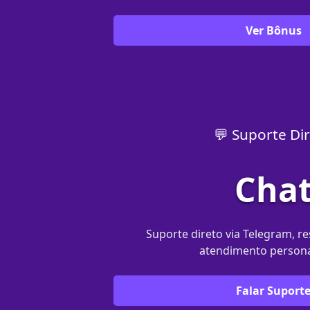
Ver Bônus
💬 Suporte Di
Cha
Suporte direto via Telegram, r
atendimento persona
Falar Suport