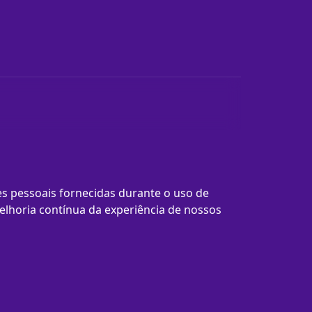
s pessoais fornecidas durante o uso de
elhoria contínua da experiência de nossos