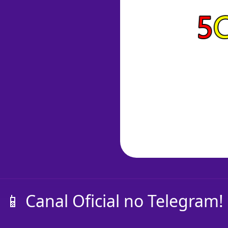
📱 Canal Oficial no Telegram!