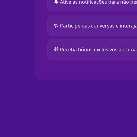
🔔 Ative as notificações para não p
💬 Participe das conversas e interaj
🎁 Receba bônus exclusivos autom