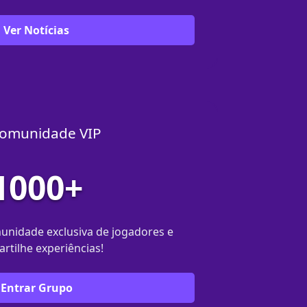
Ver Notícias
Comunidade VIP
1000+
unidade exclusiva de jogadores e
rtilhe experiências!
Entrar Grupo