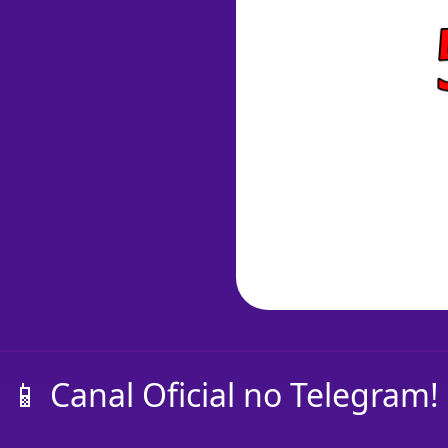
📱 Canal Oficial no Telegram!