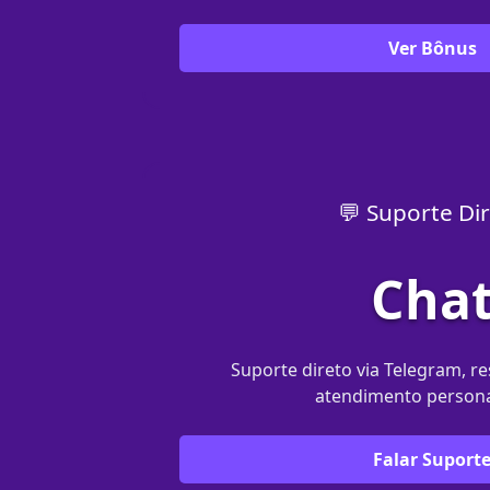
Ver Bônus
💬 Suporte Di
Cha
Suporte direto via Telegram, r
atendimento persona
Falar Suport