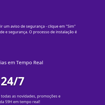
ir um aviso de segurança - clique em "Sim"
dade e segurança. O processo de instalação é
cias em Tempo Real
24/7
e todas as novidades, promoções e
 da 59H em tempo real!