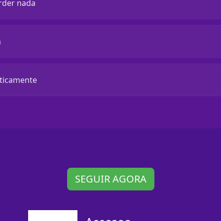
erder nada
a
aticamente
SEGUIR AGORA