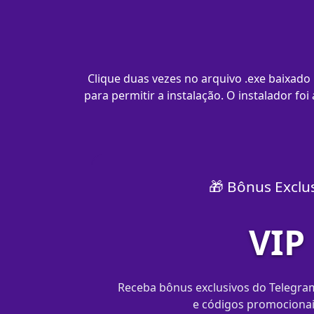
Clique duas vezes no arquivo .exe baixado
para permitir a instalação. O instalador fo
🎁 Bônus Exclu
VIP
Receba bônus exclusivos do Telegra
e códigos promocionai