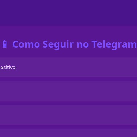
📱 Como Seguir no Telegram
ositivo