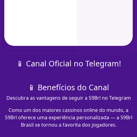
📱 Canal Oficial no Telegram!
📱 Benefícios do Canal
Descubra as vantagens de seguir a 59Brl no Telegram
Como um dos maiores cassinos online do mundo, a
59Brl oferece uma experiência personalizada — a 59Brl
Brasil se tornou a favorita dos jogadores.