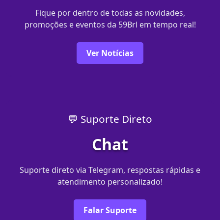
Fique por dentro de todas as novidades,
promoções e eventos da 59Brl em tempo real!
Ver Notícias
💬 Suporte Direto
Chat
Suporte direto via Telegram, respostas rápidas e
atendimento personalizado!
Falar Suporte