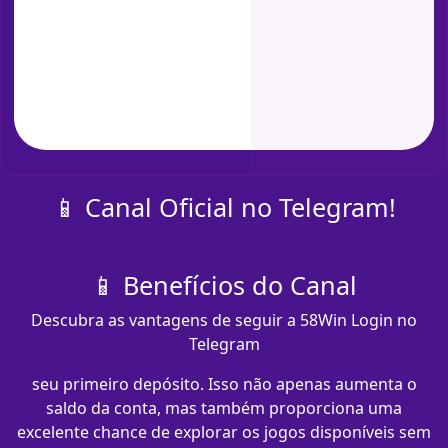
📱 Canal Oficial no Telegram!
📱 Benefícios do Canal
Descubra as vantagens de seguir a 58Win Login no
Telegram
seu primeiro depósito. Isso não apenas aumenta o
saldo da conta, mas também proporciona uma
excelente chance de explorar os jogos disponíveis sem