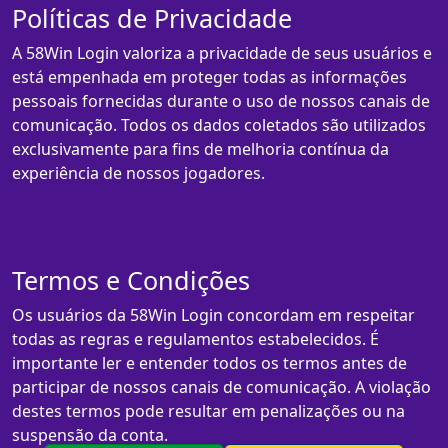
Políticas de Privacidade
A 58Win Login valoriza a privacidade de seus usuários e
está empenhada em proteger todas as informações
pessoais fornecidas durante o uso de nossos canais de
comunicação. Todos os dados coletados são utilizados
exclusivamente para fins de melhoria contínua da
experiência de nossos jogadores.
Termos e Condições
Os usuários da 58Win Login concordam em respeitar
todas as regras e regulamentos estabelecidos. É
importante ler e entender todos os termos antes de
participar de nossos canais de comunicação. A violação
destes termos pode resultar em penalizações ou na
suspensão da conta.