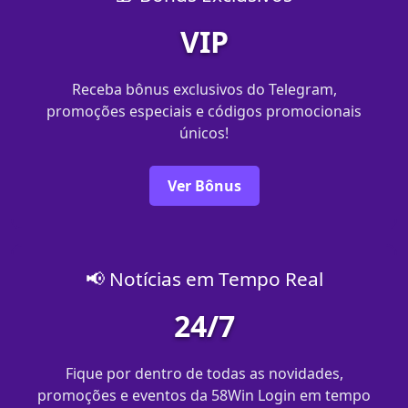
VIP
Receba bônus exclusivos do Telegram,
promoções especiais e códigos promocionais
únicos!
Ver Bônus
📢 Notícias em Tempo Real
24/7
Fique por dentro de todas as novidades,
promoções e eventos da 58Win Login em tempo