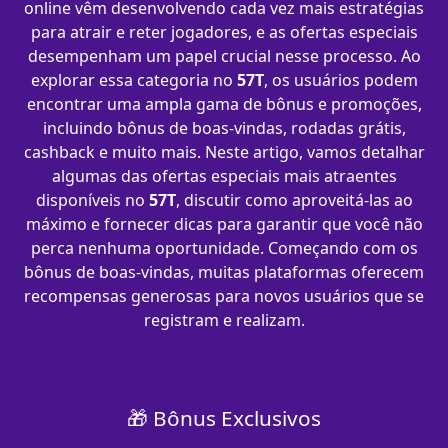
online vêm desenvolvendo cada vez mais estratégias
para atrair e reter jogadores, e as ofertas especiais
desempenham um papel crucial nesse processo. Ao
explorar essa categoria no
57T
, os usuários podem
encontrar uma ampla gama de bônus e promoções,
incluindo bônus de boas-vindas, rodadas grátis,
cashback e muito mais. Neste artigo, vamos detalhar
algumas das ofertas especiais mais atraentes
disponíveis no
57T
, discutir como aproveitá-las ao
máximo e fornecer dicas para garantir que você não
perca nenhuma oportunidade. Começando com os
bônus de boas-vindas, muitas plataformas oferecem
recompensas generosas para novos usuários que se
registram e realizam.
🎁 Bônus Exclusivos