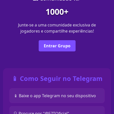
1000+
Junte-se a uma comunidade exclusiva de
jogadores e compartilhe experiências!
Entrar Grupo
📱 Como Seguir no Telegram
📱 Baixe o app Telegram no seu dispositivo
🔍 Procure por "@57TOficial"