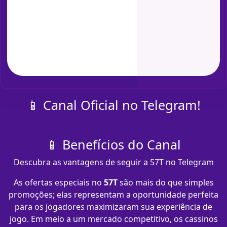
📱 Canal Oficial no Telegram!
📱 Benefícios do Canal
Descubra as vantagens de seguir a 57T no Telegram
As ofertas especiais no
57T
são mais do que simples
promoções; elas representam a oportunidade perfeita
para os jogadores maximizaram sua experiência de
jogo. Em meio a um mercado competitivo, os cassinos