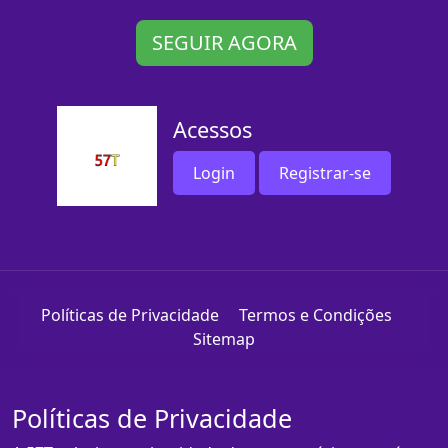
SEGUIR AGORA
Acessos
Login
Registrar-se
Políticas de Privacidade
Termos e Condições
Sitemap
Políticas de Privacidade