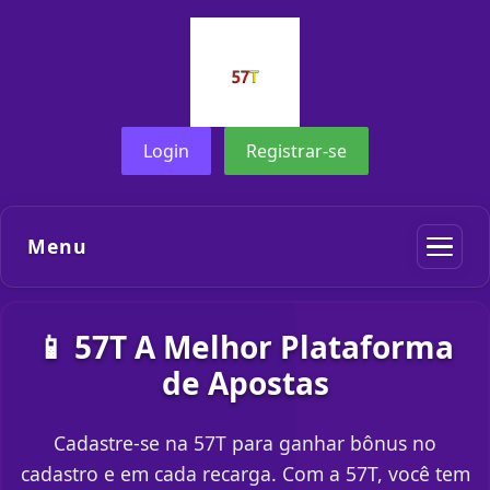
Login
Registrar-se
Menu
📱 57T A Melhor Plataforma
de Apostas
Cadastre-se na 57T para ganhar bônus no
cadastro e em cada recarga. Com a 57T, você tem