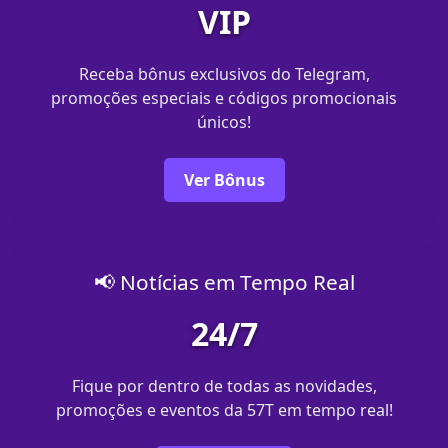
VIP
Receba bônus exclusivos do Telegram,
promoções especiais e códigos promocionais
únicos!
Ver Bônus
📢 Notícias em Tempo Real
24/7
Fique por dentro de todas as novidades,
promoções e eventos da 57T em tempo real!