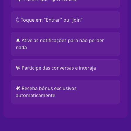
👆 Toque em "Entrar" ou "Join"
🔔 Ative as notificações para não perder
nada
💬 Participe das conversas e interaja
🎁 Receba bônus exclusivos
automaticamente