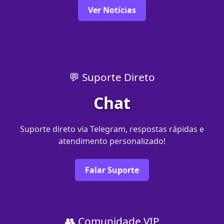
Ver Notícias
💬 Suporte Direto
Chat
Suporte direto via Telegram, respostas rápidas e
atendimento personalizado!
Falar Suporte
👥 Comunidade VIP