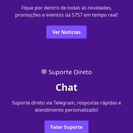
Fique por dentro de todas as novidades,
promoções e eventos da 5757 em tempo real!
Ver Notícias
💬 Suporte Direto
Chat
Suporte direto via Telegram, respostas rápidas e
atendimento personalizado!
Falar Suporte