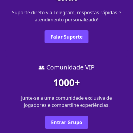
Suporte direto via Telegram, respostas rápidas e
atendimento personalizado!
Falar Suporte
👥 Comunidade VIP
1000+
Junte-se a uma comunidade exclusiva de
jogadores e compartilhe experiências!
Entrar Grupo