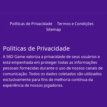
Políticas de Privacidade
Termos e Condições
Sitemap
Políticas de Privacidade
A 56D Game valoriza a privacidade de seus usuários e
está empenhada em proteger todas as informações
pessoais fornecidas durante o uso de nossos canais de
comunicação. Todos os dados coletados são utilizados
exclusivamente para fins de melhoria contínua da
experiência de nossos jogadores.