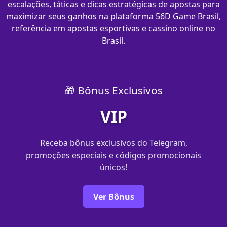
escalações, táticas e dicas estratégicas de apostas para
maximizar seus ganhos na plataforma 56D Game Brasil,
referência em apostas esportivas e cassino online no
Brasil.
🎁 Bônus Exclusivos
VIP
Receba bônus exclusivos do Telegram,
promoções especiais e códigos promocionais
únicos!
Ver Bônus