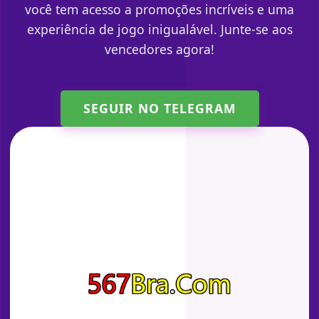
você tem acesso a promoções incríveis e uma
experiência de jogo inigualável. Junte-se aos
vencedores agora!
SEGUIR NO TELEGRAM