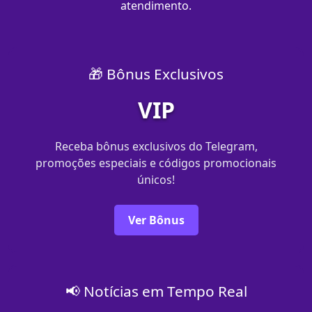
atendimento.
🎁 Bônus Exclusivos
VIP
Receba bônus exclusivos do Telegram,
promoções especiais e códigos promocionais
únicos!
Ver Bônus
📢 Notícias em Tempo Real