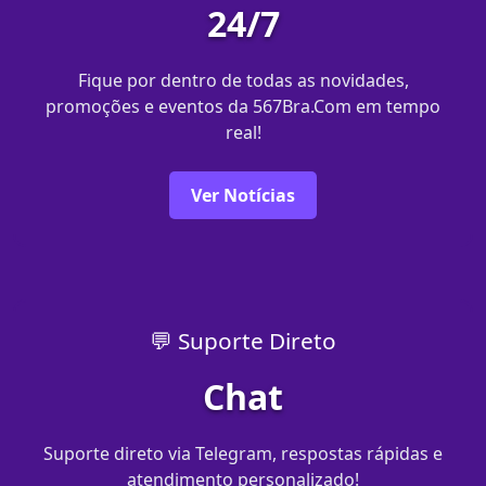
24/7
Fique por dentro de todas as novidades,
promoções e eventos da 567Bra.Com em tempo
real!
Ver Notícias
💬 Suporte Direto
Chat
Suporte direto via Telegram, respostas rápidas e
atendimento personalizado!