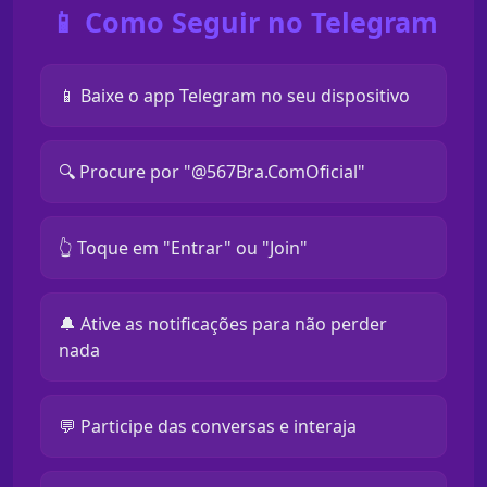
📱 Como Seguir no Telegram
📱 Baixe o app Telegram no seu dispositivo
🔍 Procure por "@567Bra.ComOficial"
👆 Toque em "Entrar" ou "Join"
🔔 Ative as notificações para não perder
nada
💬 Participe das conversas e interaja