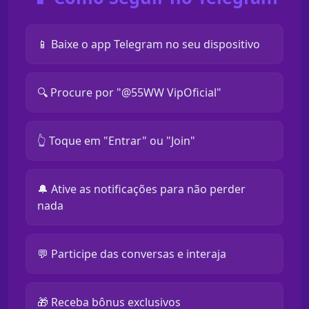
📱 Baixe o app Telegram no seu dispositivo
🔍 Procure por "@55WW VipOficial"
👆 Toque em "Entrar" ou "Join"
🔔 Ative as notificações para não perder
nada
💬 Participe das conversas e interaja
🎁 Receba bônus exclusivos