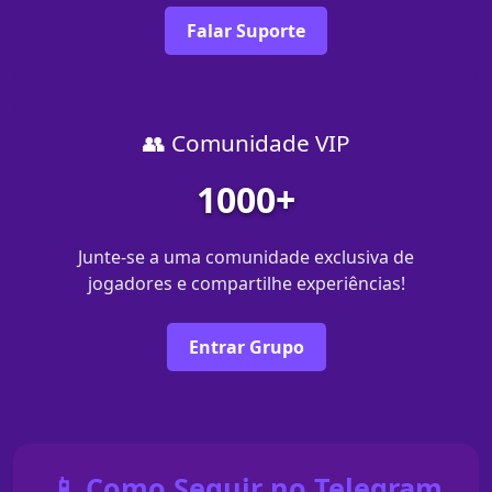
Falar Suporte
👥 Comunidade VIP
1000+
Junte-se a uma comunidade exclusiva de
jogadores e compartilhe experiências!
Entrar Grupo
📱 Como Seguir no Telegram