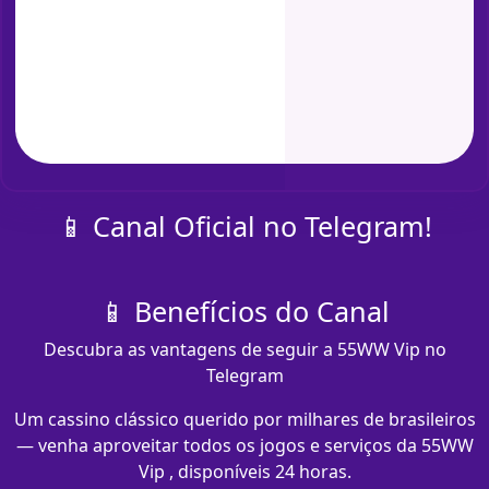
📱 Canal Oficial no Telegram!
📱 Benefícios do Canal
Descubra as vantagens de seguir a 55WW Vip no
Telegram
Um cassino clássico querido por milhares de brasileiros
— venha aproveitar todos os jogos e serviços da 55WW
Vip , disponíveis 24 horas.