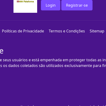
Login
Registrar-se
Políticas de Privacidade
Termos e Condições
Sitemap
de
de seus usuários e está empenhada em proteger todas as i
 os dados coletados são utilizados exclusivamente para fi