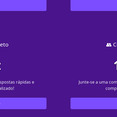
reto
👥 
t
espostas rápidas e
Junte-se a uma com
lizado!
compa
e