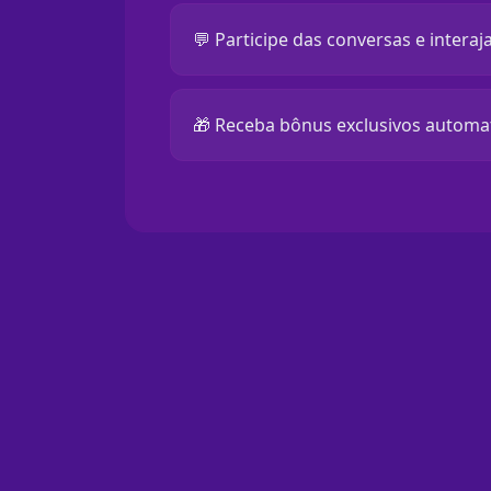
💬 Participe das conversas e interaj
🎁 Receba bônus exclusivos autom