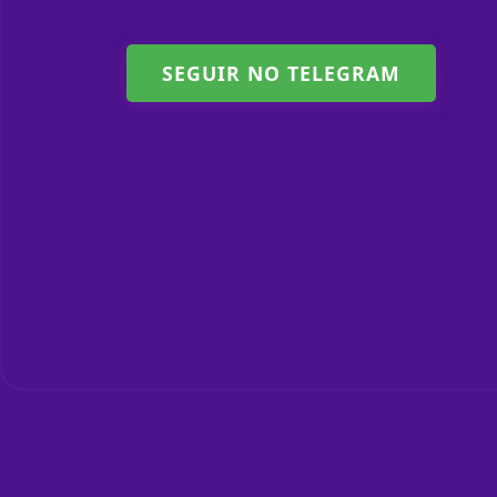
SEGUIR NO TELEGRAM