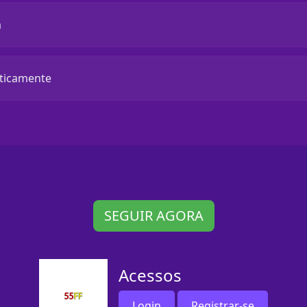
a
aticamente
SEGUIR AGORA
Acessos
Login
Registrar-se