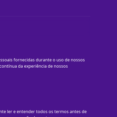
essoais fornecidas durante o uso de nossos
 contínua da experiência de nossos
nte ler e entender todos os termos antes de