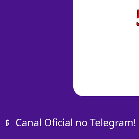
📱 Canal Oficial no Telegram!