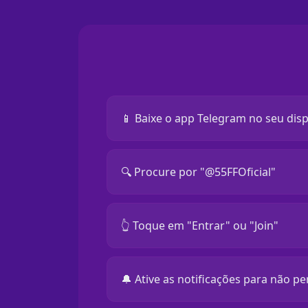
📱 Baixe o app Telegram no seu disp
🔍 Procure por "@55FFOficial"
👆 Toque em "Entrar" ou "Join"
🔔 Ative as notificações para não p