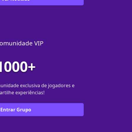
Comunidade VIP
1000+
unidade exclusiva de jogadores e
rtilhe experiências!
Entrar Grupo