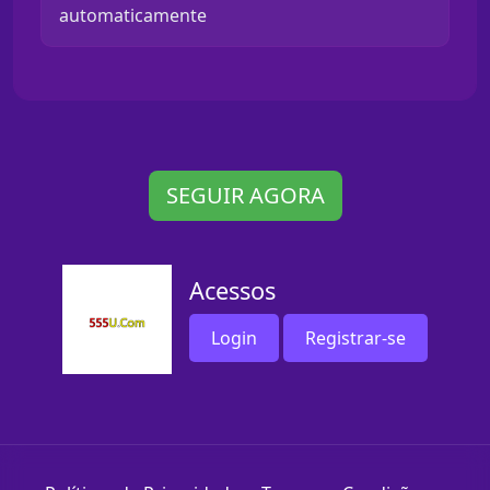
automaticamente
SEGUIR AGORA
Acessos
Login
Registrar-se