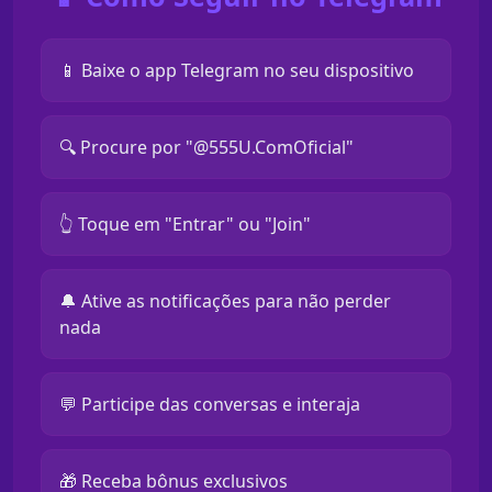
📱 Baixe o app Telegram no seu dispositivo
🔍 Procure por "@555U.ComOficial"
👆 Toque em "Entrar" ou "Join"
🔔 Ative as notificações para não perder
nada
💬 Participe das conversas e interaja
🎁 Receba bônus exclusivos