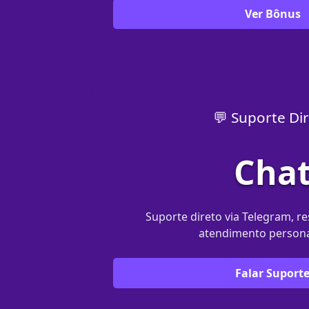
Ver Bônus
💬 Suporte Di
Cha
Suporte direto via Telegram, r
atendimento persona
Falar Suport