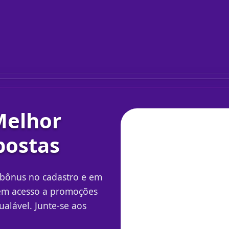
Melhor
postas
 bônus no cadastro e em
tem acesso a promoções
ualável. Junte-se aos