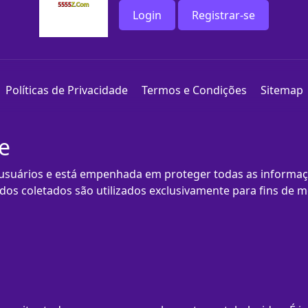
Login
Registrar-se
Políticas de Privacidade
Termos e Condições
Sitemap
de
s usuários e está empenhada em proteger todas as informaç
os coletados são utilizados exclusivamente para fins de m