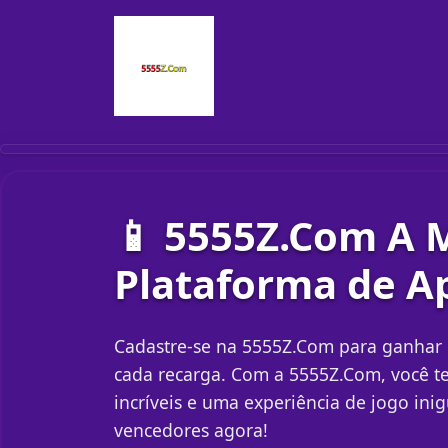
📱 5555Z.Com A 
Plataforma de A
Cadastre-se na 5555Z.Com para ganhar
cada recarga. Com a 5555Z.Com, você 
incríveis e uma experiência de jogo inig
vencedores agora!