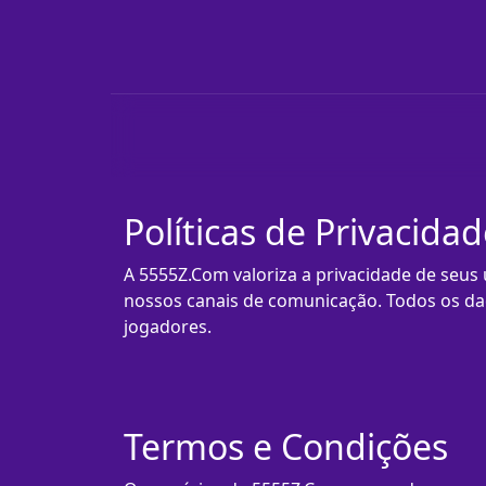
Políticas de Privacida
A 5555Z.Com valoriza a privacidade de seu
nossos canais de comunicação. Todos os dad
jogadores.
Termos e Condições