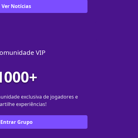
Ver Notícias
Comunidade VIP
1000+
unidade exclusiva de jogadores e
rtilhe experiências!
Entrar Grupo