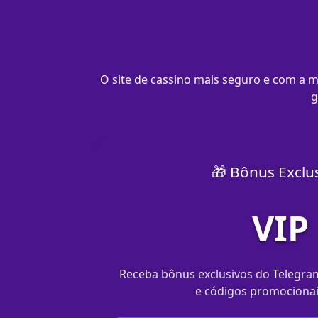
O site de cassino mais seguro e com a m
g
🎁 Bônus Exclu
VIP
Receba bônus exclusivos do Telegra
e códigos promocionai