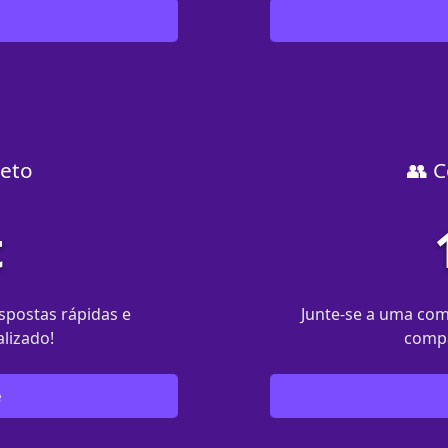
reto
👥 
t
espostas rápidas e
Junte-se a uma com
lizado!
compa
e