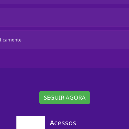
a
aticamente
SEGUIR AGORA
Acessos