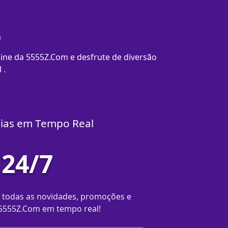
m
line da 5555Z.Com e desfrute de diversão
 .
cias em Tempo Real
24/7
e todas as novidades, promoções e
5555Z.Com em tempo real!