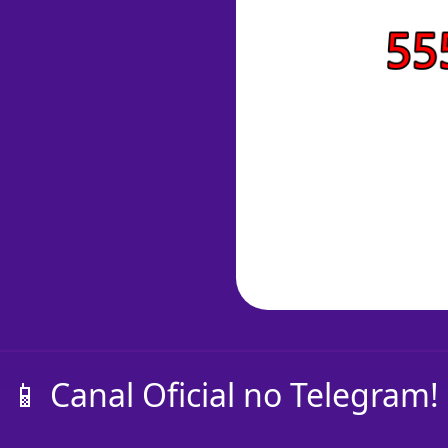
📱 Canal Oficial no Telegram!