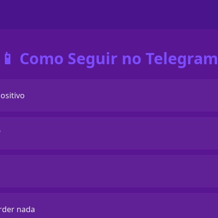
📱 Como Seguir no Telegram
ositivo
"
erder nada