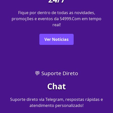
Fique por dentro de todas as novidades,
promoções e eventos da 54999.Com em tempo
real!
Ver Notícias
💬 Suporte Direto
Chat
Suporte direto via Telegram, respostas rápidas e
atendimento personalizado!