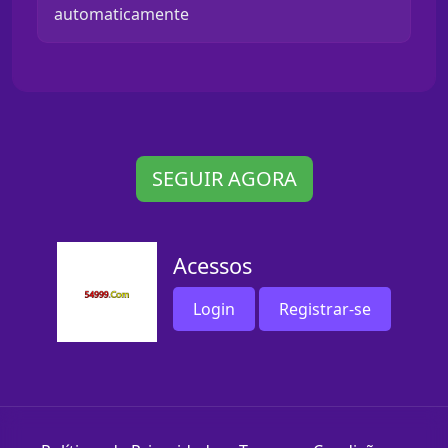
automaticamente
SEGUIR AGORA
Acessos
Login
Registrar-se