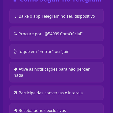
📱 Baixe o app Telegram no seu dispositivo
🔍 Procure por "@54999.ComOficial"
👆 Toque em "Entrar" ou "Join"
🔔 Ative as notificações para não perder
nada
💬 Participe das conversas e interaja
🎁 Receba bônus exclusivos