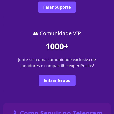
Falar Suporte
👥 Comunidade VIP
1000+
Junte-se a uma comunidade exclusiva de
jogadores e compartilhe experiências!
Entrar Grupo
📱 Como Seguir no Telegram