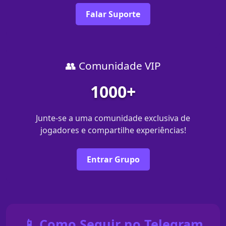
Falar Suporte
👥 Comunidade VIP
1000+
Junte-se a uma comunidade exclusiva de
jogadores e compartilhe experiências!
Entrar Grupo
📱 Como Seguir no Telegram