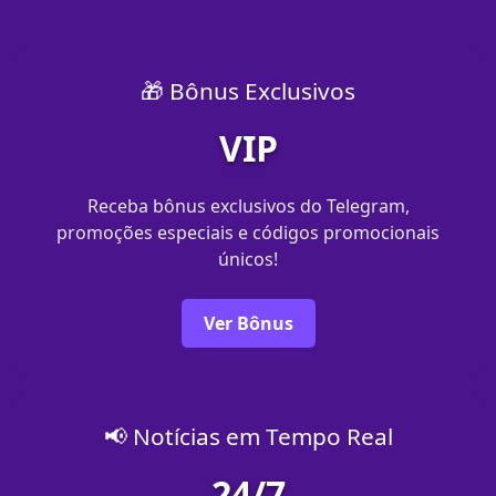
🎁 Bônus Exclusivos
VIP
Receba bônus exclusivos do Telegram,
promoções especiais e códigos promocionais
únicos!
Ver Bônus
📢 Notícias em Tempo Real
24/7