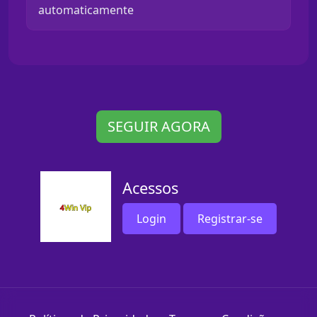
automaticamente
SEGUIR AGORA
Acessos
Login
Registrar-se